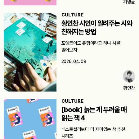
기명균
CULTURE
황인찬 시인이 알려주는 시와
친해지는 방법
포엣코어도 유행이라고 하니 시를
읽어보자
2026. 04. 09
황인찬
CULTURE
[book] 늙는 게 두려울 때
읽는 책 4
베스트셀러보다 더 재미있는 책 추천
시리즈