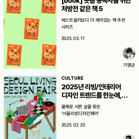
[book] 숏폼 중독자를 위한
처방전 같은 책 5
베스트셀러보다 더 재미있는 책 추천
시리즈
2025. 03. 11
기명균
CULTURE
2025년 리빙/인테리어
디자인 트렌드를 한눈에,
서울리빙디자인페어
올해로 서른 살을 맞은
‘서울리빙디자인페어’
2025. 02. 20