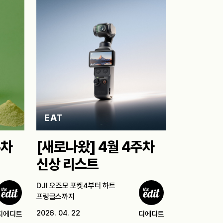
EAT
주차
[새로나왔] 4월 4주차
신상 리스트
DJI 오즈모 포켓4부터 하트
프링글스까지
2026. 04. 22
디에디트
디에디트