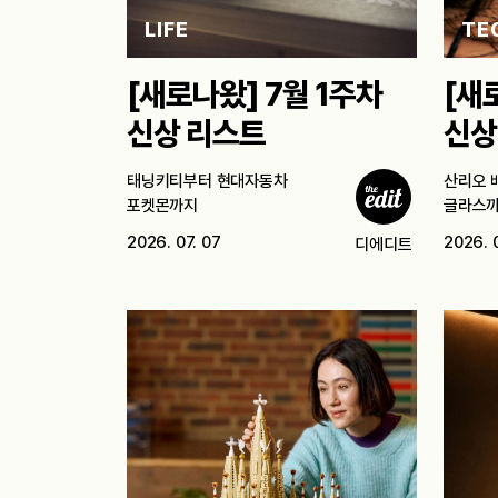
LIFE
TE
[새로나왔] 7월 1주차
[새
신상 리스트
신상
태닝키티부터 현대자동차
산리오 
포켓몬까지
글라스
2026. 07. 07
2026. 
디에디트