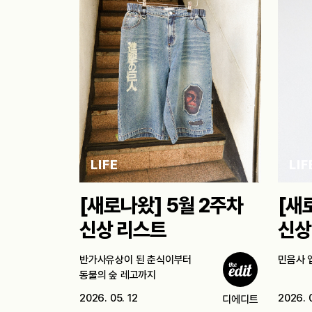
LIFE
LIF
[새로나왔] 5월 2주차
[새
신상 리스트
신상
반가사유상이 된 춘식이부터
민음사 
동물의 숲 레고까지
2026. 05. 12
2026. 
디에디트