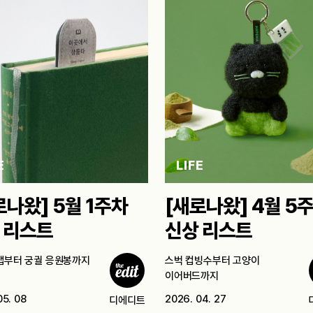
E
LIFE
로나왔] 5월 1주차
[새로나왔] 4월 5
 리스트
신상 리스트
앱부터 궁궐 응원봉까지
스벅 컵빙수부터 고양이
이어버드까지
05. 08
2026. 04. 27
디에디트