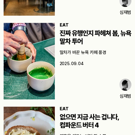
심재범
EAT
진짜 유행인지 파헤쳐 봄, 뉴욕
말차 투어
말차가 바꾼 뉴욕 카페 풍경
2025. 09. 04
심재범
EAT
없으면 지금 사는 겁니다,
컴파운드 버터 4