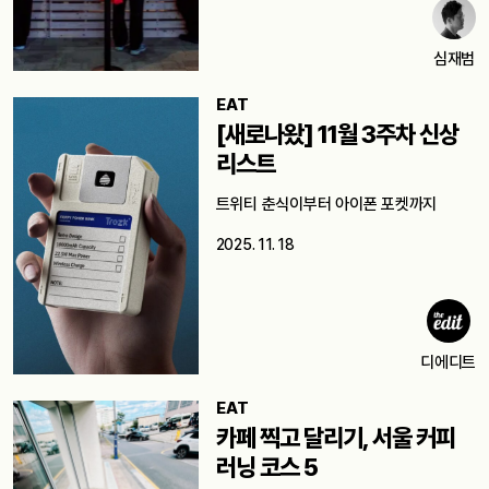
심재범
EAT
[새로나왔] 11월 3주차 신상
리스트
트위티 춘식이부터 아이폰 포켓까지
2025. 11. 18
디에디트
EAT
카페 찍고 달리기, 서울 커피
러닝 코스 5