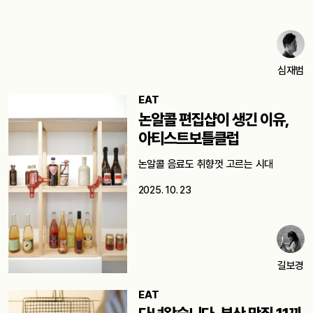
심재범
EAT
논알콜 편집샵이 생긴 이유,
아티스트보틀클럽
논알콜 음료도 취향껏 고르는 시대
2025. 10. 23
길보경
EAT