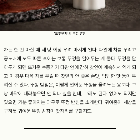
‘오후반차’의 뚜껑 받침
차는 한 번 마실 때 세 탕 이상 우려 마시게 된다. 다관에 차를 우리고
공도배에 모두 따른 후에는 보통 뚜껑을 열어두는 게 좋다. 뚜껑을 닫
아두게 되면 뜨거운 수증기가 다관 안에 갇혀 찻잎이 계속해서 익게 되
고 이 경우 다음 차를 우릴 때 찻잎의 안 좋은 쓴맛, 텁텁한 맛 등이 우
려질 수 있다. 뚜껑 받침은, 이렇게 열어둔 뚜껑을 올려두는 용도다. 그
냥 바닥에 내려놓으면 안 되나 싶을 텐데, 그래도 된다. 없어도 되지만
있으면 기분 좋아지는 다구로 뚜껑 받침을 소개한다. 귀여움이 세상을
구하듯 귀여운 뚜껑 받침이 찻자리를 구할지도.