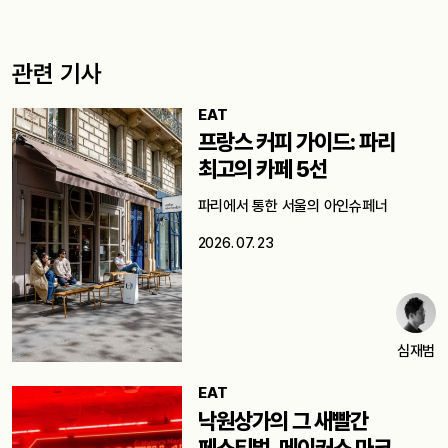
관련 기사
EAT
프랑스 커피 가이드: 파리
최고의 카페 5선
파리에서 통한 서울의 아인슈페너
2026. 07. 23
심재범
EAT
낙원상가의 그 새빨간
페스티벌, 메이커스 마크