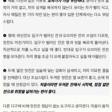
❶ 재료: 다관과 같은 이유로
도자기가 가장 무난하다.
향이나 맛의 흡
착이 거의 없고, 차의 성격을 왜곡하지 않는다. 유리는 차가 빨리 식고,
자사 재질은 한 가지 차만 담는 편이 좋아 입문 단계에서는 다소 부담
스럽다.
❷ 형태: 와인잔도 입구가 벌어진 잔과 오므라든 잔의 쓰임이 다르듯,
찻잔도 마찬가지다. 입구가 벌어진 잔은 향과 맛을 빠르게 풀어낸다.
직관적으로 차를 느끼고 싶을 때 좋다. 반대로 입구가 오므라든 잔은
향을 모아준다. 차의 향을 조금 더 오래 붙잡아두고 싶을 때 어울린다.
❸ 두께: 얇은 찻잔은 입술에 닿는 감촉이 섬세하고, 차의 미묘한 결을
잘 전해준다. 대신 조심스럽다. 두꺼운 찻잔은 열 보존이 좋고, 손에 쥐
었을 때 안정감이 있다.
처음이라면 두꺼운 잔에서 시작해, 점점 얇은
잔으로 취향을 넓혀가는 편이 좋다.
다른 다구에 비해 찻잔은 정답이 없는 도구라고 생각한다. 마음이 움직