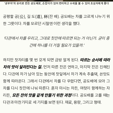
‘공부차’의 유리로 만든 공도배로, 손잡이가 있어 편리하고 수색을 볼 수 있어 초심자에게 좋다
공평할 공(公), 길 도(道), 杯(잔 배). 공도배는 차를 고르게 나누기 위
한 그릇이다. 차를 모르던 시절엔 이런 생각을 했다.
‘다관에서 차를 우리고, 그대로 찻잔에 따르면 되는 거 아닌가. 굳이 중
간에 하나를 더 거칠 필요가 있을까.’
하지만 찻자리를 몇 번 갖게 되면 금방 알게 된다.
따르는 순서에 따라
차의 맛이 달라진다는 걸.
먼저 따른 잔은 연하고, 마지막 잔은 진해진
다. 다관에 차가 남아 있는 동안에 찻잎에서 차가 계속 추출돼, 쓴맛도
함께 따라온다. 그래서 다관에서 차를 다 우렸다면, 공도배에 모아 그
차를 다시 찻잔에 나눠 따른다. 혼자 마시는 차든, 여럿이 함께하는 자
리든,
모든 잔의 맛을 같게 만들기 위한 과정
이다. 공도배를 고를 때는
다관과 마찬가지로 세 가지를 보면 된다. 재료, 용량, 그리고 형태.