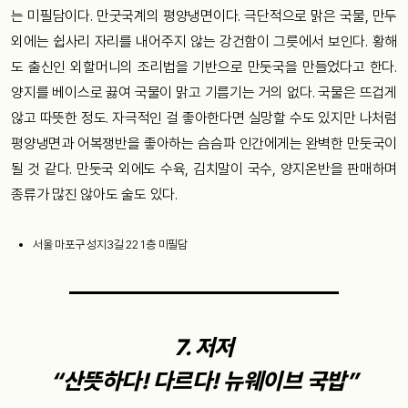
는 미필담이다. 만굿국계의 평양냉면이다. 극단적으로 맑은 국물, 만두
외에는 쉽사리 자리를 내어주지 않는 강건함이 그릇에서 보인다. 황해
도 출신인 외할머니의 조리법을 기반으로 만둣국을 만들었다고 한다.
양지를 베이스로 끓여 국물이 맑고 기름기는 거의 없다. 국물은 뜨겁게
않고 따뜻한 정도. 자극적인 걸 좋아한다면 실망할 수도 있지만 나처럼
평양냉면과 어복쟁반을 좋아하는 슴슴파 인간에게는 완벽한 만둣국이
될 것 같다. 만둣국 외에도 수육, 김치말이 국수, 양지온반을 판매하며
종류가 많진 않아도 술도 있다.
서울 마포구 성지3길 22 1층 미필담
7. 저저
“산뜻하다! 다르다! 뉴웨이브 국밥”