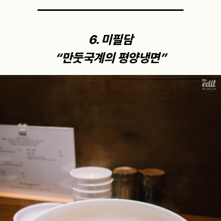
6. 미필담
“만둣국계의 평양냉면”