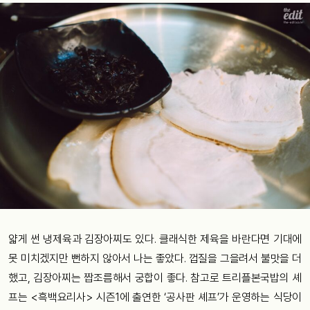
얇게 썬 냉제육과 김장아찌도 있다. 클래식한 제육을 바란다면 기대에
못 미치겠지만 뻔하지 않아서 나는 좋았다. 껍질을 그을려서 불맛을 더
했고, 김장아찌는 짭조름해서 궁합이 좋다. 참고로 트리플본국밥의 셰
프는 <흑백요리사> 시즌1에 출연한 ‘공사판 셰프’가 운영하는 식당이