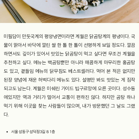
미필담이 만둣국계의 평양냉면이라면 계월은 닭곰탕계의 평냉이다. 국
물이 맑아서 바닥에 깔린 쌀 한 톨 한 톨이 선명하게 보일 정도다. 깔끔
하면서도 깊이가 있어서 맛있는 닭곰탕이 먹고 싶다면 무조건 계월을
추천하고 싶다. 메뉴는 백곰탕뿐만 아니라 매콤하게 마무리한 홍곰탕
도 있고, 곁들임 메뉴의 닭무침도 베스트셀러다. 먹어 본 적은 없지만
된장 양념에 재운 허벅다리 메뉴도 있다. 설명만 봐도 맛있는 게 짐작
되고도 남는다. 계월은 미쉐린 가이드 빕구르망에 오른 곳이다. 성수동
에있지만 역과 거리가 멀어서 교통이 편하진 않다. 하지만 곰탕 하나
먹기 위해 이곳을 찾는 사람들이 많으며, 내가 방문했던 그 날도 그랬
다.
서울 성동구 성덕정3길 8 1층