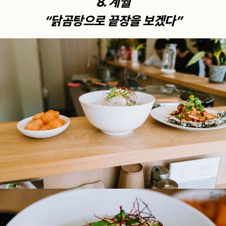
8. 계월
“닭곰탕으로 끝장을 보겠다”