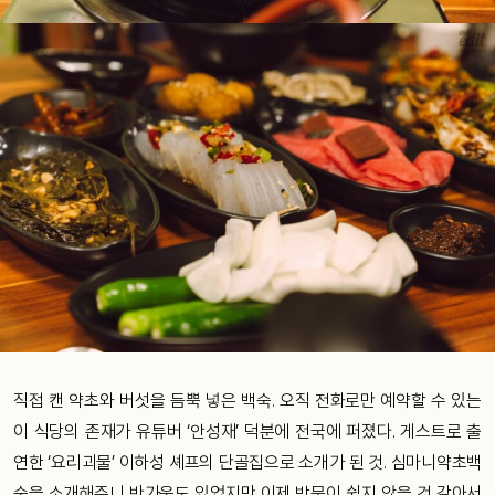
직접 캔 약초와 버섯을 듬뿍 넣은 백숙. 오직 전화로만 예약할 수 있는
이 식당의 존재가 유튜버 ‘안성재’ 덕분에 전국에 퍼졌다. 게스트로 출
연한 ‘요리괴물’ 이하성 셰프의 단골집으로 소개가 된 것. 심마니약초백
숙을 소개해주니 반가움도 있었지만 이제 방문이 쉽지 않을 것 같아서