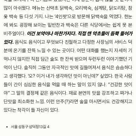
많이 아쉬웠다. 메뉴는 산약초 닭백숙, 오리백숙, 삼계탕, 닭도리탕, 참
옻 백숙 등 다섯 가지. 나는 ‘4인팟’으로 방문해 닭백숙을 먹었다. 한눈
에 봐도 굉장해 보이는 밑반찬과 백숙은 다른 식당에서는 쉽게 못 본
비주얼이다.
이건 보약이나 마찬가지다. 직접 캔 약초들이 듬뿍 들어가
있다.
음식도 음식이고 무엇보다 친절하고 다정한 사장님의 서비스 덕
분에 온기를 잔뜩 느낄 수 있는 곳이다. 어떤 대화를 했는지 자세히 기
억나지 않지만 직접 담근 술도 한 잔씩 받으며 두런두런 이야기했던 기
억이 난다. 솔직히 그동안 자극적인 맛에 길들여져서 음식은 슴슴하다
고 생각했다. ‘오? 이거 내가 생각하던 맛이 아닌데?’ 싶었다. 한국 사람
들이 간이 심심한 음식을 먹을 때 하는 말이 있지 않나. “건강한 맛이
야” 그 말의 결정체 같은 음식이다. 재료 본연의 맛을 강조하고 짜거나
단맛을 최소화한 느낌. 이런 안주(?)라면 술을 마시면서도 건강해지고
있다는 착각이 들 자신이 있다.
서울 성동구 성덕정13길 4