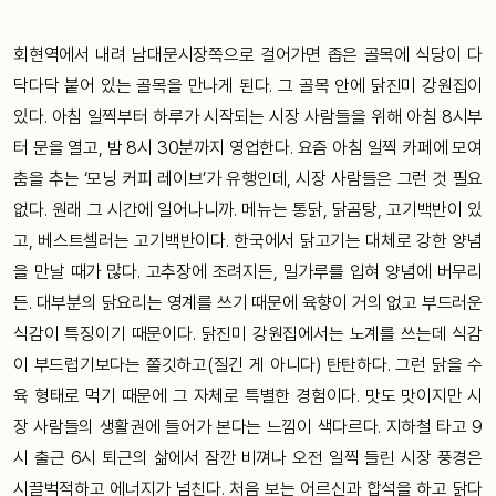
회현역에서 내려 남대문시장쪽으로 걸어가면 좁은 골목에 식당이 다
닥다닥 붙어 있는 골목을 만나게 된다. 그 골목 안에 닭진미 강원집이
있다. 아침 일찍부터 하루가 시작되는 시장 사람들을 위해 아침 8시부
터 문을 열고, 밤 8시 30분까지 영업한다. 요즘 아침 일찍 카페에 모여
춤을 추는 ‘모닝 커피 레이브’가 유행인데, 시장 사람들은 그런 것 필요
없다. 원래 그 시간에 일어나니까. 메뉴는 통닭, 닭곰탕, 고기백반이 있
고, 베스트셀러는 고기백반이다. 한국에서 닭고기는 대체로 강한 양념
을 만날 때가 많다. 고추장에 조려지든, 밀가루를 입혀 양념에 버무리
든. 대부분의 닭요리는 영계를 쓰기 때문에 육향이 거의 없고 부드러운
식감이 특징이기 때문이다. 닭진미 강원집에서는 노계를 쓰는데 식감
이 부드럽기보다는 쫄깃하고(질긴 게 아니다) 탄탄하다. 그런 닭을 수
육 형태로 먹기 때문에 그 자체로 특별한 경험이다. 맛도 맛이지만 시
장 사람들의 생활권에 들어가 본다는 느낌이 색다르다. 지하철 타고 9
시 출근 6시 퇴근의 삶에서 잠깐 비껴나 오전 일찍 들린 시장 풍경은
시끌벅적하고 에너지가 넘친다. 처음 보는 어르신과 합석을 하고 닭다