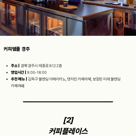
커피템플 경주
주소 |
경북 경주시 태종로 812 2층
영업시간 |
9:00-18:00
추천 메뉴 |
김득구 블렌딩 아메리카노, 탠저린 카페라떼, 보장된 미래 블렌딩
카페라뗴
[2]
커피플레이스