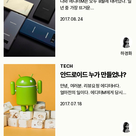
나와 에디터M은 모두 8월에 태어났다. 일
년 중 가장 뜨거운…
2017. 08. 24
하경화
TECH
안드로이드 누가 만들었냐?
안녕, 여러분. 리뷰요정 에디터H다.
얼마전의 일이다. 에디터M에게 당시
리뷰하던 스마트폰(소니…
2017. 07. 18