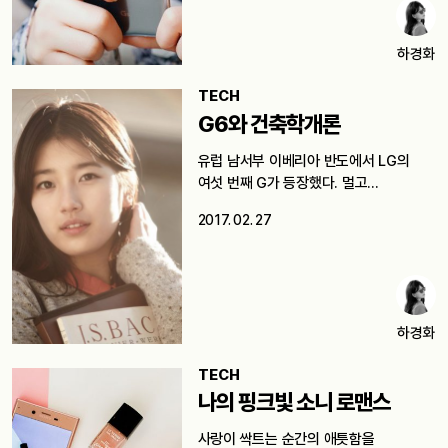
하경화
TECH
G6와 건축학개론
유럽 남서부 이베리아 반도에서 LG의
여섯 번째 G가 등장했다. 멀고…
2017. 02. 27
하경화
TECH
나의 핑크빛 소니 로맨스
사랑이 싹트는 순간의 애틋함을