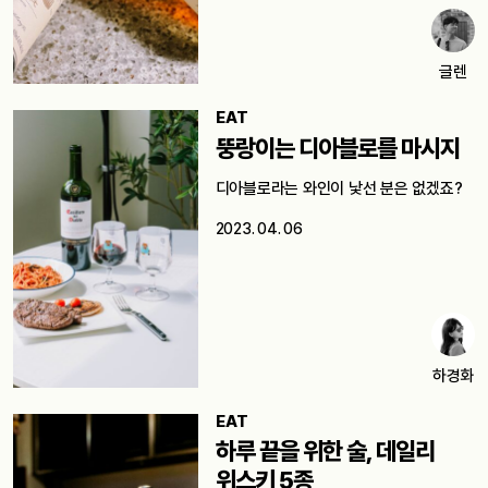
글렌
EAT
뚱랑이는 디아블로를 마시지
디아블로라는 와인이 낯선 분은 없겠죠?
2023. 04. 06
하경화
EAT
하루 끝을 위한 술, 데일리
위스키 5종