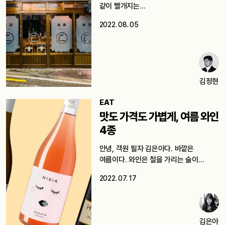
같이 빨개지는…
2022. 08. 05
김정현
EAT
맛도 가격도 가볍게, 여름 와인
4종
안녕, 객원 필자 김은아다. 바깥은
여름이다. 와인은 철을 가리는 술이…
2022. 07. 17
김은아