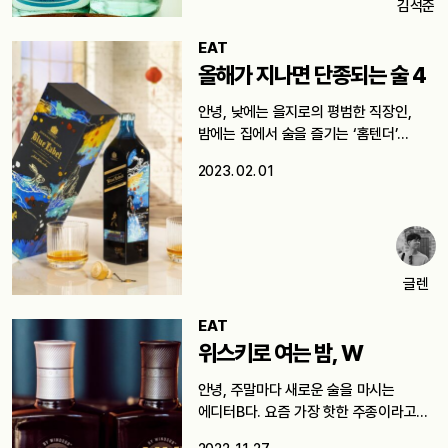
김석준
EAT
올해가 지나면 단종되는 술 4
안녕, 낮에는 을지로의 평범한 직장인,
밤에는 집에서 술을 즐기는 ‘홈텐더’…
2023. 02. 01
글렌
EAT
위스키로 여는 밤, W
안녕, 주말마다 새로운 술을 마시는
에디터B다. 요즘 가장 핫한 주종이라고…