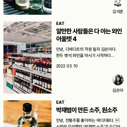
김석준
EAT
알만한 사람들은 다 아는 와인
아울렛 4
안녕, 디에디트의 객원 필자 김은아다.
한두 병씩 와인을 마시기 시작하다…
2022. 03. 10
김은아
EAT
박재범이 만든 소주, 원소주
안녕, 전통주를 좋아하는 에디터B다. 
소문만 무성했던 ‘박재범 소주’가 드디어