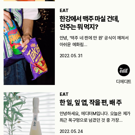
EAT
한강에서 맥주 마실 건데,
안주는 뭐 먹지?
안녕, ‘맥주 네 캔에 만 원’ 공식이 깨져서
아쉬운 예화림…
2022. 05. 31
디에디트
EAT
한 일, 잎 엽, 작을 편, 배 주
안녕하세요, 에디터M입니다. 오늘은 제가
최근 목구멍으로 넘겼던 것 중 가장…
2022. 05. 24