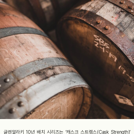
글렌알라키 10년 배치 시리즈는 ‘캐스크 스트렝스(Cask Strength)’