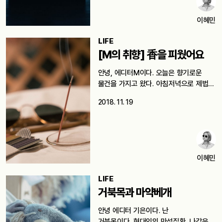
이혜민
LIFE
[M의 취향] 香을 피웠어요
안녕, 에디터M이다. 오늘은 향기로운
물건을 가지고 왔다. 아침저녁으로 제법
쌀쌀한…
2018. 11. 19
이혜민
LIFE
거북목과 마약베개
안녕 에디터 기은이다. 난
거북목이다. 현대인의 만성질환. 나같은