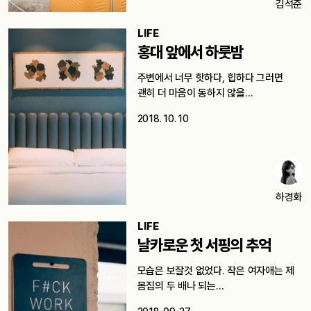
김석준
LIFE
홍대 앞에서 하룻밤
주변에서 너무 핫하다, 힙하다 그러면
괜히 더 마음이 동하지 않을…
2018. 10. 10
하경화
LIFE
날카로운 첫 서핑의 추억
모습은 보잘것 없었다. 작은 여자애는 제
몸집의 두 배나 되는…