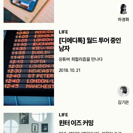
하경화
LIFE
[디에디톡] 월드 투어 중인
남자
유튜버 희철리즘을 만나다
2018. 10. 21
김기은
LIFE
윈터 이즈 커밍