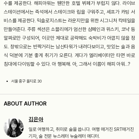
수를 제공한다. 해피아워는 웬만한 호텔 뷔페가 부럽지 않다. 라이브
스테이션에서는 즉석에서 스테이크와 립을 구워주고, 셰프가 카빙 서
비스를 제공한다. 믹솔로지스트는 라운지만을 위한 시그니처 칵테일을
만들어준다. 주류 섹션은 소믈리에가 엄선한 샴페인과 위스키, 코냑 등
알짜로만 구성되어, 이곳만 제대로 공략해도 숙박비가 아깝지 않을 정
도. 창밖으로는 반짝거리는 남산타워가 내려다보이고, 맛있는 술과 음
식 덕분에 기분 좋게 취기가 오른다. 게다가 엘리베이터만 타면 바로
침대에 다이빙할 수 있다. 아 행복해. 아, 그래서 이름이 해피 아워…?
서울 중구 을지로 30
ABOUT AUTHOR
김은아
일로 여행하고, 취미로 술을 씁니다. 여행 매거진 SRT매거진
기자, 술 전문 뉴스레터 뉴술레터 에디터.