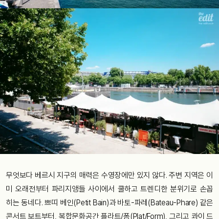
무엇보다 베르시 지구의 매력은 수영장에만 있지 않다. 주변 지역은 이
미 오래전부터 파리지앵들 사이에서 쿨하고 트렌디한 분위기로 손꼽
히는 동네다. 쁘띠 베인(Petit Bain)과 바토-파레(Bateau-Phare) 같은
콘서트 보트부터, 복합문화공간 플라트/폼(Plat/Form), 그리고 콰이 드