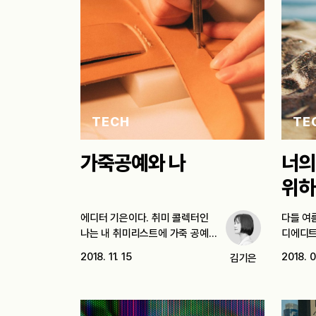
TECH
TE
가죽공예와 나
너의
위하
에디터 기은이다. 취미 콜렉터인
다들 여
나는 내 취미리스트에 가죽 공예가
디에디트
없다는…
휴가를 
2018. 11. 15
2018. 0
김기은