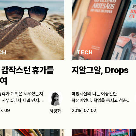
CH
TECH
 갑작스런 휴가를
지알그알, Drops
여
름휴가 계획은 세우셨는지.
학창시절의 나는 어중간한
 사무실에서 제일 먼저
학생이었다. 학업을 등지고 청춘의
떠나는…
의미를 찾아 방황할…
7. 09
2018. 07. 02
하경화