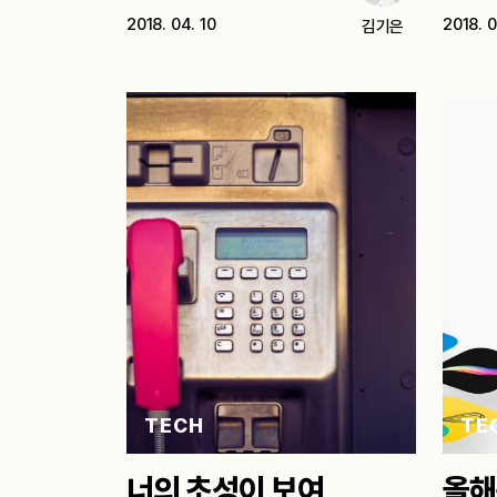
디에디트의 ‘야매…
떠나…
2018. 04. 10
2018. 0
김기은
TECH
TE
너의 초성이 보여
올해