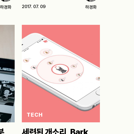
…
2017. 07. 09
하경화
하경화
TECH
분
세련된 개소리, Bark