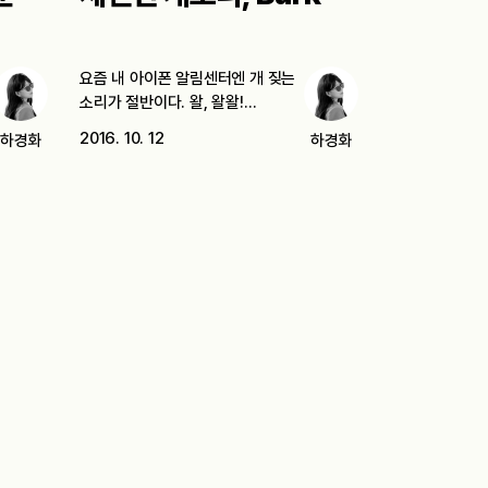
요즘 내 아이폰 알림센터엔 개 짖는
소리가 절반이다. 왈, 왈왈!…
2016. 10. 12
하경화
하경화