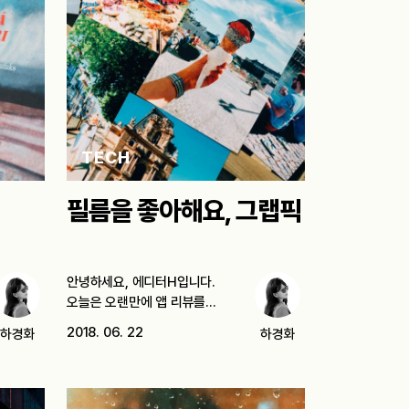
TECH
필름을 좋아해요, 그랩픽
안녕하세요, 에디터H입니다.
오늘은 오랜만에 앱 리뷰를
준비했어요. 아마 디에디트
2018. 06. 22
하경화
하경화
독자분들은…