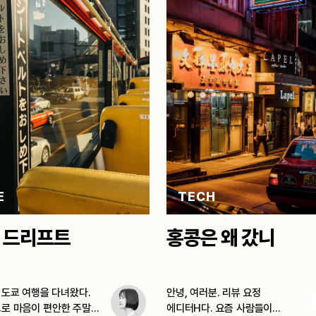
E
TECH
 드리프트
홍콩은 왜 갔니
일 도쿄 여행을 다녀왔다.
안녕, 여러분. 리뷰 요정
로 마음이 편안한 주말에
에디터H다. 요즘 사람들이