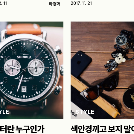
모르고 얇은 커피색…
. 11
2017. 11. 21
하경화
YLE
STYLE
터란 누구인가
색안경끼고 보지 말