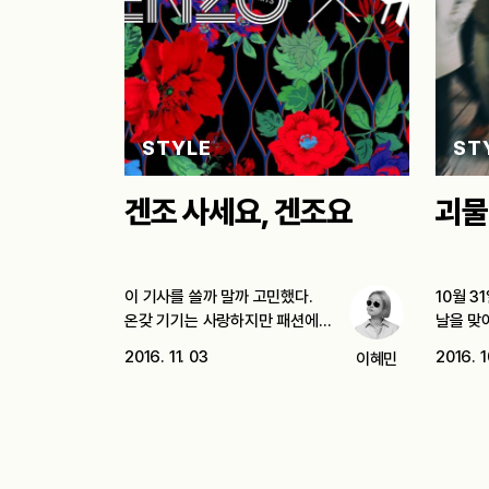
STYLE
ST
겐조 사세요, 겐조요
괴물
이 기사를 쓸까 말까 고민했다.
10월 3
온갖 기기는 사랑하지만 패션에는
날을 맞
큰…
2016. 11. 03
2016. 1
이혜민