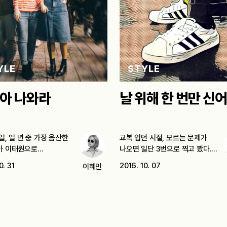
YLE
STYLE
아 나와라
날 위해 한 번만 신
1일, 일 년 중 가장 음산한
교복 입던 시절, 모르는 문제가
아 이태원으로…
나오면 일단 3번으로 찍고 봤다.…
0. 31
2016. 10. 07
이혜민