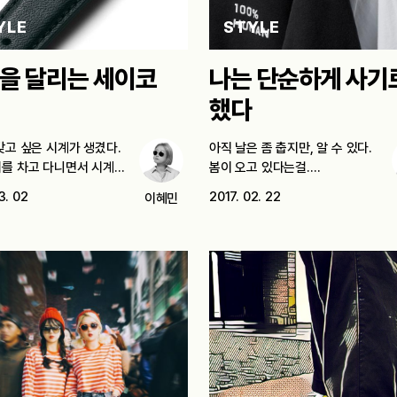
YLE
STYLE
을 달리는 세이코
나는 단순하게 사기
했다
갖고 싶은 시계가 생겼다.
아직 날은 좀 춥지만, 알 수 있다.
를 차고 다니면서 시계
봄이 오고 있다는걸.…
…
3. 02
2017. 02. 22
이혜민