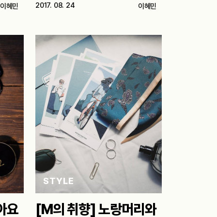
2017. 08. 24
이혜민
이혜민
STYLE
아요
[M의 취향] 노랑머리와