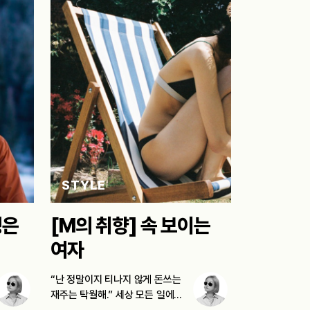
STYLE
성은
[M의 취향] 속 보이는
여자
“난 정말이지 티나지 않게 돈쓰는
재주는 탁월해.” 세상 모든 일에…