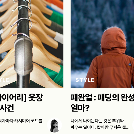
YLE
STYLE
다이어리] 옷장
패완얼 : 패딩의 완
사건
얼마?
되자마자 캐시미어 코트를
나에게 나이든다는 것은 추위와
싸우는 일이다. 칼바람 무서운 줄