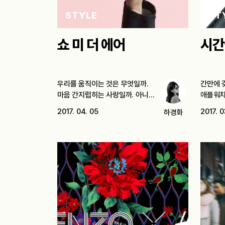
STYLE
ST
쇼 미 더 에어
시간
우리를 움직이는 것은 무엇일까.
간만에 
마음 간지럽히는 사랑일까. 아니면
애플워치
마음을 단단하게…
욕심을
2017. 04. 05
2017. 0
하경화