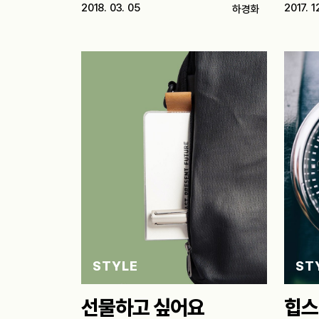
“두유 노우…
2018. 03. 05
2017. 12
하경화
STYLE
ST
선물하고 싶어요
힙스