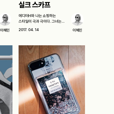
실크 스카프
에디터H와 나는 쇼핑하는
스타일이 극과 극이다. 그녀는
굉장히 신중하다. 지난…
2017. 04. 14
이혜민
이혜민