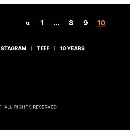
«
1
…
8
9
10
NSTAGRAM
TEFF
10 YEARS
. ALL RIGHTS RESERVED.