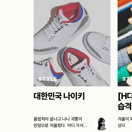
STYLE
ST
대한민국 나이키
[H
습격
올림픽이 끝나고 나니 국뽕이
겨울이 
만땅으로 차올랐다. 어디 가서
샀다