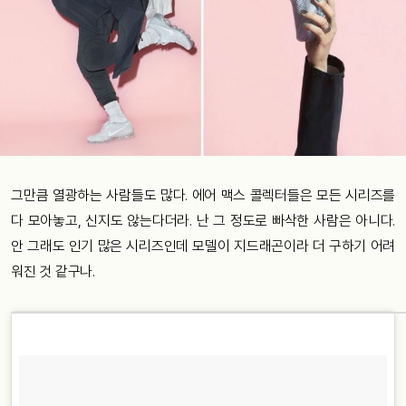
그만큼
열광하는
사람들도
많다
.
에어
맥스
콜렉터들은
모든
시리즈를
다
모아놓고
,
신지도
않는다더라
.
난
그
정도로
빠삭한
사람은
아니다
.
안
그래도
인기
많은
시리즈인데 모델이 지드래곤이라 더 구하기 어려
워진 것 같구나.