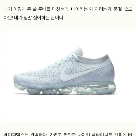
내가
이렇게
돈
쓸
준비를
마쳤는데
,
나이키는
왜
이러는가
.
품절
.
솔드
아웃
!
내가
정말
싫어하는
단어다
.
베이퍼맥스는
완벽하다
.
가볍고
편안한
나이키
플라이니트
갑피에
베