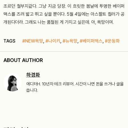
조르던 철부지같다. 그냥
지금
당장
.
이
흐릿한
봄날에
투명한
베이퍼
맥스를
즈려
밟고
뛰고
싶을
뿐이다
. 5
월
4
일에는
아스팔트
컬러가
공
개된다더라
.
그래도
나는
품절된
게
가지고
싶은데
.
아
,
욕망이여
.
TAGS
#NEW욕망
,
#나이키
,
#뉴욕망
,
#베이퍼맥스
,
#운동화
ABOUT AUTHOR
하경화
에디터H. 10년차 테크 리뷰어. 시간이 나면 돈을 쓰거나 글을
씁니다.