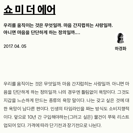
쇼 미 더 에어
우리를 움직이는 것은 무엇일까. 마음 간지럽히는 사랑일까.
아니면 마음을 단단하게 하는 정의일까.…
2017. 04. 05
하경화
우리를
움직이는
것은
무엇일까
.
마음
간지럽히는
사랑일까
.
아니면
마
음을
단단하게
하는
정의일까
.
나의
경우엔
틀림없이
욕망이다
.
그것도
지갑을
느슨하게
만드는
종류의
욕망
말이다
.
나는
갖고
싶은
것에
대
한
욕망이
남다른
편이다
.
인생의
타임라인을
짜는
방식도
소비지향적
이다
.
앞으로
10
년
간
구입해야하는
(
그러고
싶은
)
물건이
쭈욱
리스트
업되어
있다
.
가격에
따라
단기전과
장기전으로
나뉜다
.