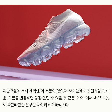
지난
3
월의
소비
계획엔
이
제품이
있었다
.
보기만해도
깃털처럼
가벼
운
,
이름을
발음하면
당장
달릴
수
있을
것
같은
,
에어
!
에어
맥스
!
그것
도
따끈따끈한
신상인
나이키
베이퍼맥스다
.