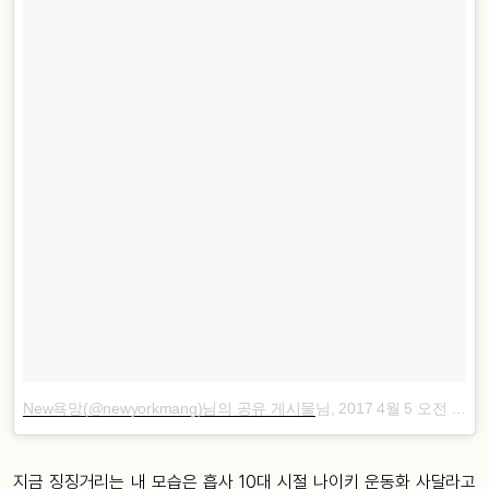
New욕망(@newyorkmang)님의 공유 게시물
님,
2017 4월 5 오전 1:05 PDT
지금 징징거리는 내 모습은 흡사 10대 시절 나이키 운동화 사달라고