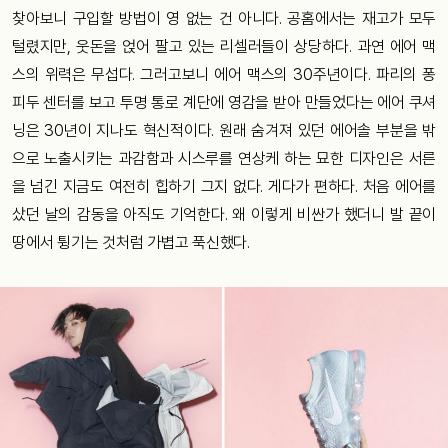
찾아보니
구입할
방법이
영
없는
건
아니다
.
공홈에서는
재고가
모두
털렸지만
,
웃돈을
얹어
팔고
있는
리셀러들이
상당하다
.
과연
에어
맥
스의
위력은
무섭다
.
그러고보니
에어
맥스의
30
주년이다
.
파리의
퐁
피두
센터를
보고
투명
통로
계단에
영감을
받아
만들었다는
에어
쿠셔
닝은
30
년이
지나도
혁신적이다
.
원래
숨겨져
있던
에어솔
부분을
밖
으로
노출시키는
과감함과
시스루를
연상케
하는
묘한
디자인은
서른
을
넘긴
지금도
여전히
힙하기
그지
없다
.
게다가
편하다
.
처음
에어를
샀던
날의
감동을
아직도
기억한다
.
왜
이렇게
비싼가
했더니
발
끝이
땅에서
튕기는
것처럼
가볍고
푹신했다
.