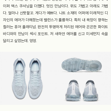
이퍼
맥스
쿠셔닝을
더했다
.
멋진
만남이다
.
위도
가볍고
아래도
가볍
다
.
얼마나
산뜻할꼬
.
게다가
예쁘다
.
니트
소재의
어퍼에
미래적인
디
자인의
에어가
더해졌는데
밸런스가
훌륭하다
.
특히
내
욕망이
향하는
컬러는
퓨어
플래티넘
.
완전히
투명하게
처리된
에어와
은은한
화이트
바디와의
만남이
섹시
포인트
.
저
새하얀
에어를
신고
미세먼지
속을
달리고
싶었는데
.
엉엉
.