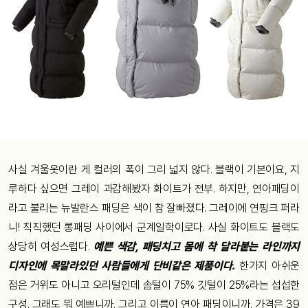
사실 겨울옷이란 게 컬러의 폭이 그리 넓지 않다. 블랙이 기본이요, 지
루하다 싶으면 그레이 과감해봤자 화이트가 전부. 하지만, 연아패딩이
라고 불리는 뉴발란스 패딩은 색이 참 잘빠졌다. 그레이에 연핑크 퍼라
니! 칙칙했던 롱패딩 사이에서 군계일학이로다. 사실 화이트도 블랙도
상당히 여성스럽다.
예쁜 색감, 패딩치고 몸에 착 달라붙는 라인까지
디자인에 목말라있던 사람들에게 단비같은 제품이다.
한가지 아쉬운
점은 거위도 아니고 오리털인데 솜털이 75% 깃털이 25%라는 섭섭한
구성. 그래도 뭐 예쁘니까. 그리고 이름이 연아 패딩이니까. 가격은 39