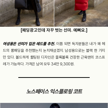
[패딩광고인데 자꾸 벗는 선미. 예뻐요.]
여성용은 선미가 입은 레드를 추천.
이쯤 되면 독자분들은 내가 왜 헤
드의 롱패딩을 추천했는지 눈치채셨겠지.
남성용으로는 블랙 한 가지
만 있다. 볼드하게 퀼팅된 디자인은 올록볼록 건장한 근육맨의 코스프
레가 가능하다. 가격은 남여 모두 34만 9,300원.
노스페이스 익스플로링 코트