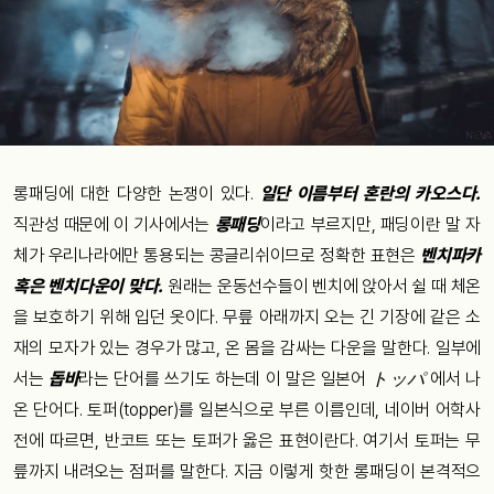
롱패딩에 대한 다양한 논쟁이 있다.
일단 이름부터 혼란의 카오스다.
직관성 때문에 이 기사에서는
롱패딩
이라고 부르지만, 패딩이란 말 자
체가 우리나라에만 통용되는 콩글리쉬이므로 정확한 표현은
벤치파카
혹은 벤치다운이 맞다.
원래는 운동선수들이 벤치에 앉아서 쉴 때 체온
을 보호하기 위해 입던 옷이다. 무릎 아래까지 오는 긴 기장에 같은 소
재의 모자가 있는 경우가 많고, 온 몸을 감싸는 다운을 말한다. 일부에
서는
돕바
라는 단어를 쓰기도 하는데 이 말은 일본어
トッパ
에서 나
온 단어다. 토퍼(topper)를 일본식으로 부른 이름인데, 네이버 어학사
전에 따르면, 반코트 또는 토퍼가 옳은 표현이란다. 여기서 토퍼는 무
릎까지 내려오는 점퍼를 말한다. 지금 이렇게 핫한 롱패딩이 본격적으