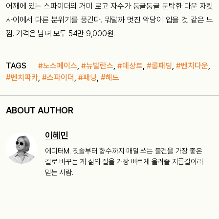
어깨에 있는 스파이더의 거미 로고 자수가 둥글둥글 둔탁한 다운 재킷
사이에서 다른 분위기를 풍긴다. 뭐랄까 멋진 악당이 입을 것 같은 느
낌. 가격은 남녀 모두 54만 9,000원.
TAGS
#노스페이스
,
#뉴발란스
,
#데상트
,
#롱패딩
,
#벤치다운
,
#벤치파카
,
#스파이더
,
#패딩
,
#해드
ABOUT AUTHOR
이혜민
에디터M. 칫솔부터 향수까지 매일 쓰는 물건을 가장 좋은
걸로 바꾸는 게 삶의 질을 가장 빠르게 올려줄 지름길이라
믿는 사람.