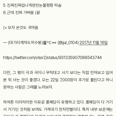
5. 진짜진짜겁나게완전눈물펑펑 따숩
6. 근데 진짜 가벼움 (끝
(+ 모자 쓴것도 귀여움
— (대가리깨져도허수봉)쯀℃ 👀 (@jjul_0104)
2017년 11월 16일
https://twitter.com/otior2/status/931335907088543744
다만, 그 평이 극과 극이니 무턱대고 사기 보다는 직접 만져보고 입어
본 뒤 사는 것이 좋겠다. 오는 22일 7,000장이 추가로 풀린다고 하니
원하는 사람은 그때를 노려보자.
하여튼 이러저러한 이유로 롱패딩이 유행하고 있다. 롱패딩이 다 거기
서 거기인 것처럼 보여도 가격대가 천차만별이다. 특히 내부 보온재는