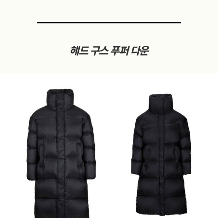
헤드 구스 푸퍼 다운