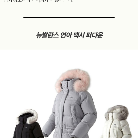
섭과 강소라의 기럭지가 다했다는 거.
뉴발란스 연아 맥시 퍼다운