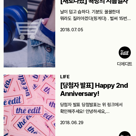
[새로나왔] 욕망의 지름열차
날이 덥고 습하다. 기분도 꿀꿀한데
뭐라도 질러야겠다(핑계다) . 벌써 15번…
2018. 07. 05
디에디트
LIFE
[당첨자 발표] Happy 2nd
Anniversary!
당첨자 발표 당첨발표는 위 링크에서
확인해주세요! 안녕하세요,
디에디트입니다. 2016년 6월…
2018. 06. 29