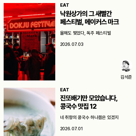
EAT
낙원상가의 그 새빨간
페스티벌, 메이커스 마크
올해도 찢었다, 독주 페스티벌
2026. 07. 03
김석준
EAT
진또배기만 모았습니다,
콩국수 맛집 12
네 취향의 콩국수 하나쯤은 있겠지
2026. 07. 01