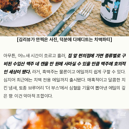
[김리뷰가 안찍은 사진, 덕분에 디에디트는 치맥파티]
아무튼, 어느새 시간이 흐르고 흘러,
집 앞 편의점에 가면 종류별로 구
비된 수입산 맥주 네 캔을 만 원에 사마실 수 있을 만큼 맥주에 호의적
인 세상이 됐다.
라거, 흑맥주는 물론이고 에일까지 쉽게 구할 수 있다.
심지어 최근에는 치맥 전용 에일까지 출시됐다. 매혹적이고 달콤한 치
킨 냄새, 토종 브루어리 ‘더 부스’에서 심혈을 기울여 뽑아낸 에일의 깊
은 향. 이건 악마적 조합이다.