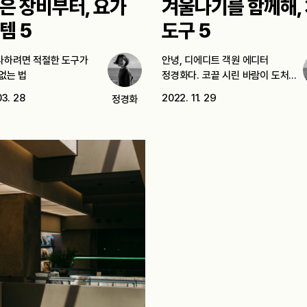
은 장비부터, 요가
겨울나기를 함께해,
템 5
도구 5
다하려면 적절한 도구가
안녕, 디에디트 객원 에디터
없는 법
정경화다. 코끝 시린 바람이 도처에
가득해지면…
03. 28
2022. 11. 29
정경화