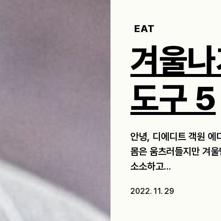
EAT
겨울나
도구 5
안녕, 디에디트 객원 에
몸은 움츠러들지만 겨울만
소소하고...
2022. 11. 29