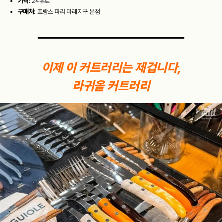
가격:
24유로
구매처:
프랑스 파리 마레지구 본점
이제 이 커트러리는 제겁니다,
라귀올 커트러리