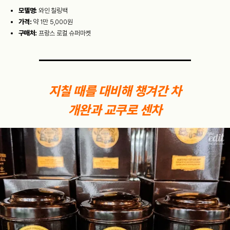
모델명:
와인 칠링백
가격:
약 1만 5,000원
구매처:
프랑스 로컬 슈퍼마켓
지칠 때를 대비해 챙겨간 차
개완과 교쿠로 센차