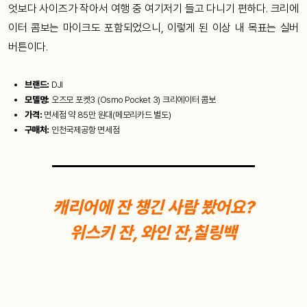
엇보다 사이즈가 작아서 여행 중 여기저기 들고 다니기 편하다. 크리에
이터 콤보는 마이크도 포함되었으니, 이렇게 된 이상 내 목표는 실버
버튼이다.
브랜드:
DJI
모델명:
오즈모 포켓3 (Osmo Pocket 3) 크리에이터 콤보
가격:
면세점 약 85만 원대(메모리카드 별도)
구매처:
인천국제공항 면세점
캐리어에 잔 챙긴 사람 봤어요?
위스키 잔, 와인 잔,칠링백