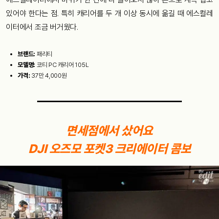
있어야 한다는 점. 특히 캐리어를 두 개 이상 동시에 옮길 때 에스컬레
이터에서 조금 버거웠다.
브랜드:
패리티
모델명:
코티 PC 캐리어 105L
가격:
37만 4,000원
면세점에서 샀어요
DJI 오즈모 포켓3 크리에이터 콤보