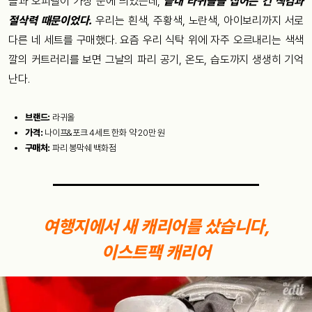
올과 오피넬이 가장 눈에 띄었는데,
끝내 라귀올을 집어든 건 색감과
절삭력 때문이었다.
우리는 흰색, 주황색, 노란색, 아이보리까지 서로
다른 네 세트를 구매했다. 요즘 우리 식탁 위에 자주 오르내리는 색색
깔의 커트러리를 보면 그날의 파리 공기, 온도, 습도까지 생생히 기억
난다.
브랜드:
라귀올
가격:
나이프&포크 4세트 한화 약 20만 원
구매처:
파리 봉막쉐 백화점
여행지에서 새 캐리어를 샀습니다,
이스트팩 캐리어