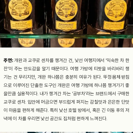
주연:
개완과 교쿠로 센차를 챙겨간 건, 낯선 여행지에서 ‘익숙한 차 한
잔’이 주는 안도감을 알기 때문이다. 여행 가방에 티팟을 바리바리 챙
기는 건 무리지만, 개완 하나쯤은 충분히 여유가 된다. 뚜껑·몸체·받침
으로 이루어진 단출한 도구인 개완은 여행 가방에 하나쯤 챙겨가기 좋
을만큼 실용적이다. 내가 챙겨간 차는 ‘공부차’라는 브랜드에서 구매한
교쿠로 센차. 입안에 머금으면 부드럽게 퍼지는 감칠맛과 은은한 단맛
이 마음을 편하게 해준다. 특히 낯선 호텔 방에서, 혹은 긴 이동 후의 저
녁에 이 차를 우리면 낯선 공간도 집처럼 편하게 느껴진다.