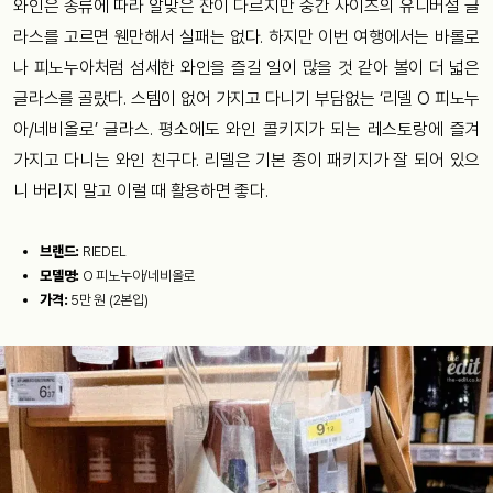
와인은 종류에 따라 알맞은 잔이 다르지만 중간 사이즈의 유니버설 글
라스를 고르면 웬만해서 실패는 없다. 하지만 이번 여행에서는 바롤로
나 피노누아처럼 섬세한 와인을 즐길 일이 많을 것 같아 볼이 더 넓은
글라스를 골랐다. 스템이 없어 가지고 다니기 부담없는 ‘리델 O 피노누
아/네비올로’ 글라스. 평소에도 와인 콜키지가 되는 레스토랑에 즐겨
가지고 다니는 와인 친구다. 리델은 기본 종이 패키지가 잘 되어 있으
니 버리지 말고 이럴 때 활용하면 좋다.
브랜드:
RIEDEL
모델명:
O 피노누아/네비올로
가격:
5만 원 (2본입)