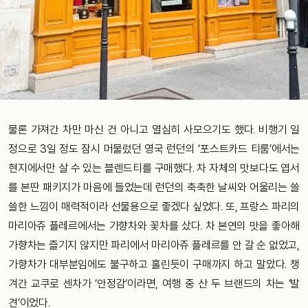
물론 가져간 차만 마신 건 아니고 열심히 사모으기도 했다. 비행기 일
정으로 3일 정도 잠시 머물렀던 영국 런던의 ‘포스트카드 티룸’에서는
현지에서만 살 수 있는 블렌드티를 구매했다. 차 자체의 맛보다도 엽서
를 본딴 패키지가 마음에 들었는데 런던의 축축한 날씨와 어울리는 쓸
쓸한 느낌이 매력적이라 선물용으로 좋겠다 싶었다. 또, 프랑스 파리의
마리아쥬 플레르에서는 가향차와 꽃차를 샀다. 차 본연의 맛을 좋아해
가향차는 즐기지 않지만 파리에서 마리아쥬 플레르를 안 갈 순 없었고,
가향차가 대부분임에도 불구하고 홀린듯이 구매까지 하고 말았다. 챙
겨간 교쿠로 센차가 ‘안정감’이라면, 여행 중 산 두 브랜드의 차는 ‘발
견’이었다.