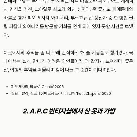
몬테와 프랑스 부르고뉴. 두 지역은 각각 바롤로와 피노누아로 세계적
인 명성을 가진, 그야말로 최고의 와인 성지다. 운 좋게도 피에몬테의
바롤로 명가 피오 체사레 와이너리, 부르고뉴 탑 생산자 중 한 명인 필
립 파칼레 와이너리를 방문할 기회를 얻게 되어 잊지 못할 시간을 보냈
다.
이곳에서의 추억을 좀 더 오래 간직하게 해 줄 기념품도 챙겨왔다. 국
내에서는 쉽게 만나기 어려운 와인들이라 더 값지게 느껴진다. 좋은
날, 여행의 추억을 떠올리며 함께 나눌 그 순간이 기다려진다.
피오 체사레, 바롤로 ‘Ornato’ 2008
필립 파칼레, 쥬브레 샹베르땅 프리미에 크뤼 ‘Petit Chapelle’ 2020
2. A.P.C 빈티지샵에서 산 옷과 가방