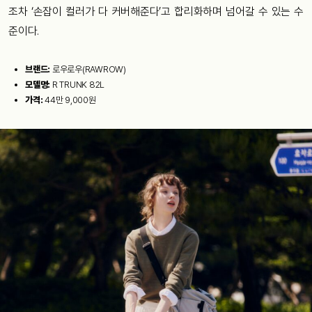
조차 ‘손잡이 컬러가 다 커버해준다’고 합리화하며 넘어갈 수 있는 수
준이다.
브랜드:
로우로우(RAWROW)
모델명:
R TRUNK 82L
가격:
44만 9,000원