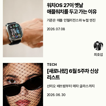
워치OS 27이 옛날
애플워치를 두고 가는 이유
기준은 애플 인텔리전스와 뉴럴 엔진
2026. 07. 08
최호섭
TECH
[새로나왔] 6월 5주차 신상
리스트
산리오 배쓰밤부터 메타 글라스까지
2026. 06. 30