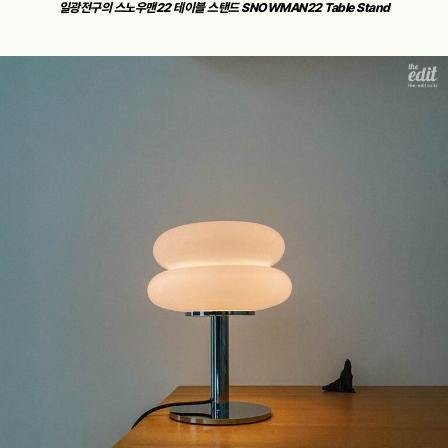
일광전구의 스노우맨22 테이블 스탠드 SNOWMAN22 Table Stand