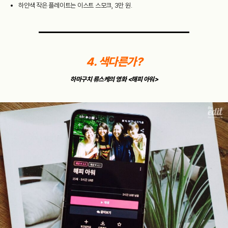
하얀색 작은 플레이트는 이스트 스모크, 3만 원.
4. 색다른가?
하마구치 류스케의 영화 <해피 아워>