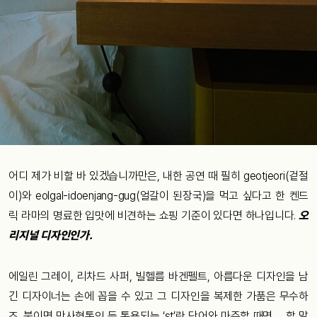
어디 제가 비할 바 있겠습니까만은, 내한 공연 때 필히 geotjeori(겉절
이)와 eolgal-idoenjang-gug(얼갈이 된장국)을 먹고 싶다고 한 켄드
릭 라마의 명료한 입맛에 비견하는 쇼핑 기준이 있다면 하나입니다.
오
리지널 디자인인가.
에일린 그레이, 리차드 사퍼, 빌헬름 바겐펠트, 아름다운 디자인을 남
긴 디자이너는 손에 꼽을 수 있고 그 디자인을 복제한 가품은 무수하
죠. 붙이면 만사형통인 듯 통용되는 ‘st’란 단어와 마주할 때면…, 할 말