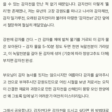
을 수 있는 감자전을 만난 적 없기 때문입니다. 감자전이 이렇게 ‘홀
리’한 존재였나, 저는 유년의 고장 강원도를 떠나고 나서야 감자채전,
감자 밀가루전, 오래된 감자전이라 불러야 마땅한 ‘감자전st’ 군단 앞에
서 절망하며 절실히 깨달았습니다.
강판에 감자를 간다. – 간 감자를 체에 밭쳐 물기를 거르되 이 감자 물
은 모아둔다 – 감자 물을 5~10분 정도 두면 천연 녹말전분이 가라앉
고, 이 녹말전분을 갈아 둔 감자에 섞어 (기호에 따라 청양고추도 더해)
부치면 감자전 완성.
부모님이 감자 농사를 짓지는 않으시지만 여름마다 감자를 삶아주시
고 전으로 부쳐주시던 강원도민으로 어린 시절을 보낸 저로서는 오직
이 간결한 재료와 과정으로 만든 감자전을 산해진미 몽땅 모인 한양에
선 왜 그토록 입에 넣기 어려운가 여전히 미스터리입니다.
그래서 공유합니다. 감자전다운 감자전을 드시고 싶다면 위 방법대로