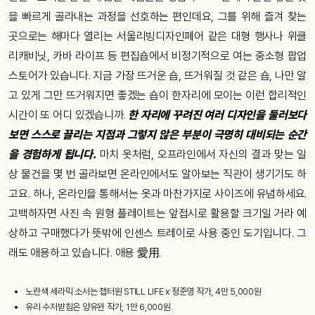
을 빠르게 골라내는 과정을 선호하는 편인데요, 그를 위해 즐겨 찾는
곳으로는 해마다 열리는 서울리빙디자인페어 같은 대형 행사나 위클
리캐비닛, 카바 라이프 등 편집숍에서 비정기적으로 여는 중소형 팝업
스토어가 있습니다. 지금 가장 뜨거운 숍, 뜨거워질 것 같은 숍, 나만 알
고 있게 그만 뜨거워지면 좋겠는 숍이 한자리에 모이는 이런 합리적인
시간이 또 어디 있겠습니까.
한 자리에 꾸려진 여러 디자인을 둘러보다
보면 스스로 끌리는 지점과 그렇지 않은 부분이 극명히 대비되는 순간
을 경험하게 됩니다.
마치 옷처럼, 오프라인에서 자신의 결과 맞는 일
상 물건을 몇 번 골라보면 온라인에서도 알아보는 직관이 생기기도 하
고요. 하나, 온라인을 통해서는 옷과 마찬가지로 사이즈에 유념하세요.
고백하자면 사진 속 원형 플레이트는 앞접시로 활용할 크기일 거라 예
상하고 구매했다가 뜻밖에 인센스 트레이로 사용 중인 도기입니다. 그
래도 애용하고 있습니다. 애용 愛用.
노란색 세라믹 소서는 챕터원 STILL LIFE x 정준영 작가, 4만 5,000원
유리 수저받침은 양유완 작가, 1만 6,000원.