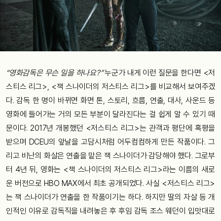
“영화감독은 무슨 일을 하나요?”
누군가 내게 이런 질문을 한다면 <저
스티스 리그>, <잭 스나이더의 저스티스 리그>를 비교해서 보여주겠
다. 감독 한 명이 바뀌면 화면 톤, 스토리, 흐름, 연출, 대사, 사운드 등
영화에 들어가는 거의 모든 부분이 달라진다는 걸 쉽게 알 수 있기 때
문이다. 2017년 개봉했던 <저스티스 리그>는 관객과 평단에 혹평을
받으며 DCEU의 앞날을 고담시처럼 어두컴컴하게 만든 작품이다. 그
리고 비난의 화살은 연출을 맡은 잭 스나이더가 감당해야 했다. 그로부
터 4년 뒤, 영화는 <잭 스나이더의 저스티스 리그>라는 이름의 새로
운 버전으로 HBO MAX에서 최초 공개되었다. 사실 <저스티스 리그>
는 잭 스나이더가 연출을 한 작품이기는 하다. 하지만 딸의 자살 등 개
인적인 이유로 감독직을 내려놓은 후 후임 감독 조스 웨던이 입맛대로