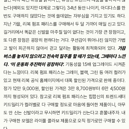
는다(예외도 있지만 대체로 그렇다). 34년 동안 나이키, 아디다스를 한
번도 구매하지 않았다는 것에 쓸데없는 자부심을 가지고 있기도 하다.
지난 가을, 리복 펌프 패리스를 구매해서 두 달 가까이 매일 신고 있다.
길거리에서 똑같은 신발을 마주칠 일이 없다는 것이 가장 큰 장점이고,
또 다른 장점은 굉장히 편하다는 거다. 쿠션감이 뛰어나진 않지만 가볍
고 발이 피곤하지 않아서 걷고 달리는 활동에 최적화되어 있다.
가끔
버스를 놓치지 않으려고 전속력 질주를 할 때가 있는데, 그때마다 느낀
다. ‘이 운동화 추진력이 굉장하다’.
기동성을 1.5배 업그레이드 시켜준
다는 느낌이다. 리복 펌프 패리스는 그레이, 블랙, 그린 등 여러 컬러가
있고 현재 리복 공식 홈페이지에서 대폭 할인된 가격으로 판매 중이다.
정가 12만 9,000원, 할인된 가격은 3만 8,700원부터 6만 4,500원
까지 형성되어 있다. 참고로 리복 펌프 패리스는 힙합신의 트렌드세터
키드밀리가 컬러별로 다 구매할 정도로 마음에 들어한 제품이니, 아무
도 안 신는 신발이라고 무시하면 키드밀리가 신는다고 혼쭐내주자. 내
가 구매한 모델은 라이풀 콜라보 제품으로 오직 정가로만 구매할 수 있
다.