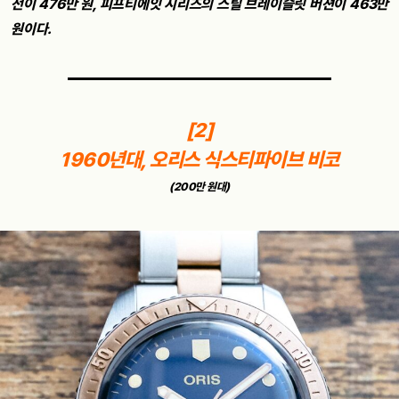
전이 476만 원, 피프티에잇 시리즈의 스틸 브레이슬릿 버젼이 463만
원이다.
[2]
1960년대, 오리스 식스티파이브 비코
(200만 원대)