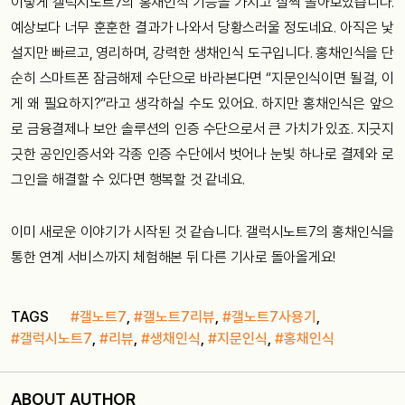
이렇게 갤럭시노트7의 홍채인식 기능을 가지고 살짝 놀아보았습니다.
예상보다 너무 훈훈한 결과가 나와서 당황스러울 정도네요. 아직은 낯
설지만 빠르고, 영리하며, 강력한 생채인식 도구입니다. 홍채인식을 단
순히 스마트폰 잠금해제 수단으로 바라본다면 “지문인식이면 될걸, 이
게 왜 필요하지?”라고 생각하실 수도 있어요. 하지만 홍채인식은 앞으
로 금융결제나 보안 솔루션의 인증 수단으로서 큰 가치가 있죠. 지긋지
긋한 공인인증서와 각종 인증 수단에서 벗어나 눈빛 하나로 결제와 로
그인을 해결할 수 있다면 행복할 것 같네요.
이미 새로운 이야기가 시작된 것 같습니다. 갤럭시노트7의 홍채인식을
통한 연계 서비스까지 체험해본 뒤 다른 기사로 돌아올게요!
TAGS
#갤노트7
,
#갤노트7리뷰
,
#갤노트7사용기
,
#갤럭시노트7
,
#리뷰
,
#생채인식
,
#지문인식
,
#홍채인식
ABOUT AUTHOR