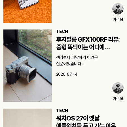
이주형
TECH
후지필름 GFX100RF 리뷰:
중형 똑딱이는 어디에
쓸까요?
생각보다 대답하기 어려운
질문이었습니다...
2026. 07. 14
이주형
TECH
워치OS 27이 옛날
애플워치를 두고 가는 이유