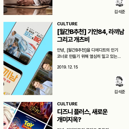
김석준
CULTURE
[월간B추천] 기안84, 라끼남
그리고 개츠비
안녕, [월간B추천]을 디에디트의 인기
코너로 만들기 위해 열심히 밀고 있는…
2019. 12. 15
김석준
CULTURE
디즈니 플러스, 새로운
개미지옥?