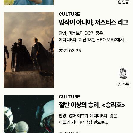
김철홍
CULTURE
망작이 아니야, 저스티스 리그
안녕, 마블보다 DC가 좋은
에디터B다. 지난 18일 HBO MAX에서 <
잭 스나이더의…
2021. 03. 25
김석준
CULTURE
절반 이상의 승리, <승리호>
안녕, 영화 애호가 에디터B다. 많은
이들의 기대 반 걱정 반으로…