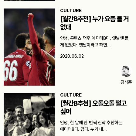
CULTURE
[월간B추천] 누가 요즘 볼 거
없대
안녕, 콘텐츠 덕후 에디터B다. 옛날엔 볼
게 없었다. 옛날이라고 하면…
2020. 06. 02
김석준
CULTURE
[월간B추천] 오돌오돌 떨고
싶어
안녕, 한 달에 한 번씩 신작 추천하는
에디터B다. 덥다. 누가 내…