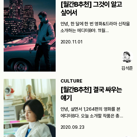
[월간B추천] 그것이 알고
싶어서
안녕, 한 달에 한 번 영화&드라마 신작을
소개하는 에디터B야. 11월…
2020. 11. 01
김석준
CULTURE
[월간B추천] 결국 싸우는
얘기
안녕, 살면서 1,264편의 영화를 본
에디터B다. 오늘 소개할 작품은 총
9편이다.…
2020. 09. 23