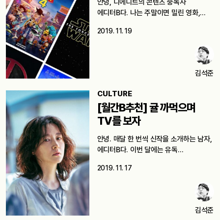
안녕, 디에디트의 콘텐츠 중독자
에디터B다. 나는 주말이면 밀린 영화,
예능을…
2019. 11. 19
김석준
CULTURE
[월간B추천] 귤 까먹으며
TV를 보자
안녕. 매달 한 번씩 신작을 소개하는 남자,
에디터B다. 이번 달에는 유독…
2019. 11. 17
김석준