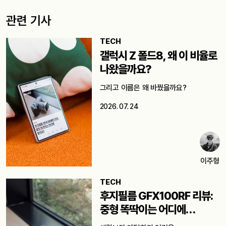
관련 기사
TECH
갤럭시 Z 폴드8, 왜 이 비율로
나왔을까요?
그리고 이름은 왜 바꿨을까요?
2026. 07. 24
이주형
TECH
후지필름 GFX100RF 리뷰:
중형 똑딱이는 어디에
쓸까요?