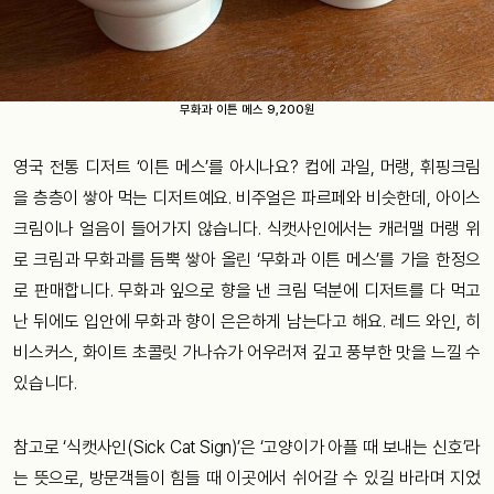
무화과 이튼 메스 9,200원
영국 전통 디저트 ‘이튼 메스’를 아시나요? 컵에 과일, 머랭, 휘핑크림
을 층층이 쌓아 먹는 디저트예요. 비주얼은 파르페와 비슷한데, 아이스
크림이나 얼음이 들어가지 않습니다. 식캣사인에서는 캐러맬 머랭 위
로 크림과 무화과를 듬뿍 쌓아 올린 ‘무화과 이튼 메스’를 가을 한정으
로 판매합니다. 무화과 잎으로 향을 낸 크림 덕분에 디저트를 다 먹고
난 뒤에도 입안에 무화과 향이 은은하게 남는다고 해요. 레드 와인, 히
비스커스, 화이트 초콜릿 가나슈가 어우러져 깊고 풍부한 맛을 느낄 수
있습니다.
참고로 ‘식캣사인(Sick Cat Sign)’은 ‘고양이가 아플 때 보내는 신호’라
는 뜻으로, 방문객들이 힘들 때 이곳에서 쉬어갈 수 있길 바라며 지었