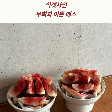
식캣사인
무화과 이튼 메스