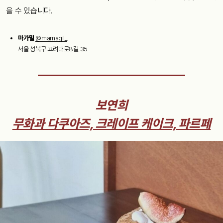
을 수 있습니다.
마가밀
@mamagil_
서울 성북구 고려대로8길 35
보연희
무화과 다쿠아즈, 크레이프 케이크, 파르페