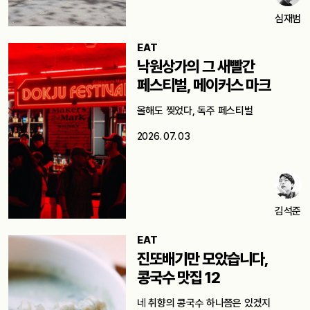
심재범
EAT
낙원상가의 그 새빨간
페스티벌, 메이커스 마크
올해도 찢었다, 독주 페스티벌
2026. 07. 03
김석준
EAT
진또배기만 모았습니다,
콩국수 맛집 12
네 취향의 콩국수 하나쯤은 있겠지