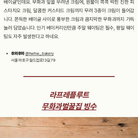
베이글’인데요. 무화과 잎을 우려낸 크림에, 원물이 콕콕 박힌 진한 피
스타치오 크림, 달콤한 커스터드 크림까지 무려 3종이 크림이 들어갑
니다. 쫀득한 베이글 사이로 풍부한 크림과 큼지막한 무화과까지 가득
눌러 담았습니다. 인기 베이커리인만큼 주말 웨이팅은 필수, 평일 웨이
팅도 자주 발생한다고 하네요.
후와후와
@hwhw._.bakery
서울 마포구 월드컵로13길 79
라프레플루트
무화과벌꿀집 빙수