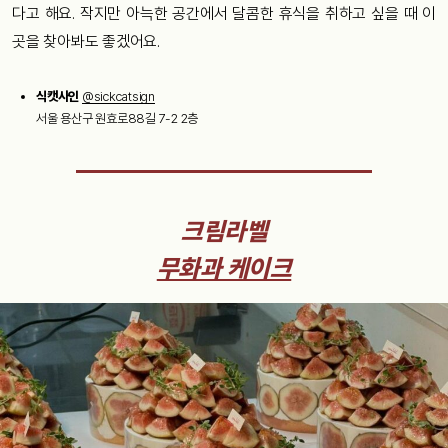
다고 해요. 작지만 아늑한 공간에서 달콤한 휴식을 취하고 싶을 때 이
곳을 찾아봐도 좋겠어요.
식캣사인
@sickcatsign
서울 용산구 원효로88길 7-2 2층
크림라벨
무화과 케이크