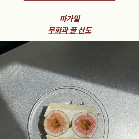
마가밀
무화과 꿀 산도