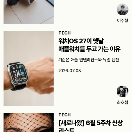
이주형
TECH
워치OS 27이 옛날
애플워치를 두고 가는 이유
기준은 애플 인텔리전스와 뉴럴 엔진
2026. 07. 08
최호섭
TECH
[새로나왔] 6월 5주차 신상
리스트