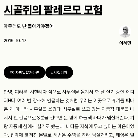
시골쥐의 팔레르모 모험
아무래도 난 돌아가야겠어
2019. 10. 17
이혜민
#어차피일할거라면
#시칠리아
안녕, 여러분. 시칠리아 섬으로 사무실을 옮겨서 한 달 살기 중인 에디
터H다. 여러 번 강조해 언급하는 것처럼 우리는 이곳으로 휴가를 떠나
온 게 아니라 사무실을 옮겼다. 사무실로 쓰고 있는 이층집 대문을 나
서서 잰 걸음으로 3분을 걸으면 눈 앞에 하늘색 바다가 넘실거린다. 기
왕 지중해 섬에서 살기로 했는데, 바다를 지척에 두고 싶다는 마음이었
다. 집앞에 펼쳐진 몬델로 해변은 수영을 하라 넘실거리고, 태양은 일