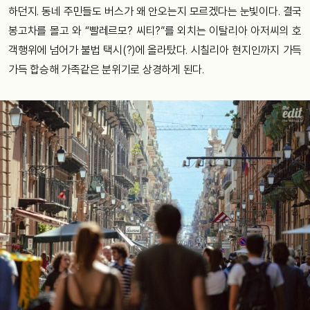
하던지. 동네 주민들도 버스가 왜 안오는지 모르겠다는 눈빛이다. 결국
봉고차를 몰고 와 “빨레르모? 씨티?”를 외치는 이탈리아 아저씨의 호
객행위에 넘어가 불법 택시(?)에 올라탔다. 시칠리아 현지인까지 가득
가득 합승해 가족같은 분위기로 상경하게 된다.