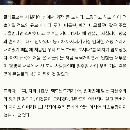
팔레르모는 시칠리아 섬에서 가장 큰 도시다. 그렇다고 해도 입이 떡
벌어질 정도의 규모 아니다. 로마, 베를린, 파리, 바르셀로나같은 곳을
떠올린다면 소박하다고 여겨질 거다. 11세기에 건설된 시칠리아 왕국
의 흔적이 그대로 남아있다. 봉고차 아저씨가 가장 번화한 쇼핑 거리에
내려줬기 때문에 처음엔 우리 모두 “우와, 도시다”를 외치며 압도당했
다. 마치 뉴욕에 처음 온 시골쥐들 처럼 찍찍거리면서. 일행들 대부분
이 평생을 서울에서 산 도시 사람들인데 일주일 사이 우리 가슴 깊은
곳에 몬델로의 낙인이 찍힌 것 같았다.
프라다, 구찌, 자라, H&M, 맥도날드까지! 아, 얼마만에 맡는 자본주의
의 향기란 말인가. 이것들이 그리웠다. 젤라또와 아란치나 말고 햄버거
와 아이스 아메리카노! 심지어 우리 동네엔 없는 아시안 레스토랑까지
없는 게 없었다.