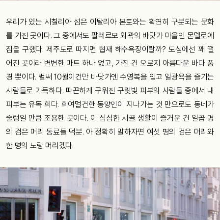
우리가 있는 시칠리아 섬은 이탈리아 본토와는 확연히 구분되는 문화
를 가진 곳이다. 그 중에서도 팔레르모 외곽의 바닷가 마을인 몬델로에
집을 구했다. 제주도로 따지면 협재 해수욕장이랄까? 도심에선 꽤 떨
어진 곳이라 변변한 마트 하나 없고, 가진 건 오로지 아름다운 바다 풍
경 뿐이다. 벌써 10월이건만 바닷가엔 수영복을 입고 일광욕을 즐기는
사람들로 가득하다. 따끈하게 구워진 구릿빛 피부의 사람들 중에서 내
피부는 유독 희다. 희여멀건한 동양인이 지나가는 것 만으로도 동네가
술렁일 만큼 조용한 곳이다. 이 심심한 시골 생활이 즐거운 건 일곱 명
의 검은 머리 동료들 덕분. 아 정확히 말하자면 여섯 명의 검은 머리와
한 명의 노랑 머리겠다.