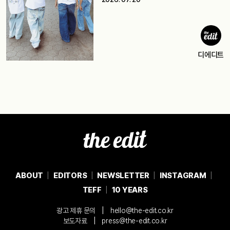
디에디트
ABOUT
EDITORS
NEWSLETTER
INSTAGRAM
TEFF
10 YEARS
|
광고 제휴 문의
hello@the-edit.co.kr
|
보도자료
press@the-edit.co.kr