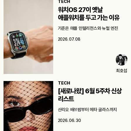
TECH
워치OS 27이 옛날
애플워치를 두고 가는 이유
기준은 애플 인텔리전스와 뉴럴 엔진
2026. 07. 08
최호섭
TECH
[새로나왔] 6월 5주차 신상
리스트
산리오 배쓰밤부터 메타 글라스까지
2026. 06. 30