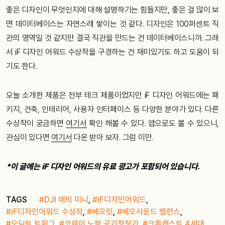
좋은 디자인이 무엇인지에 대해 설명하기는 힘들지만, 좋은 걸 많이 보
면 데이터베이스는 자연스레 쌓이는 것 같다. 디자인은 100퍼센트 직
관의 영역일 것 같지만 결국 직관을 만드는 건 데이터베이스니까. 그래
서 iF 디자인 어워드 수상작을 구경하는 건 재미있기도 하고 도움이 되
기도 한다.
오늘 소개한 제품은 전부 테크 제품이었지만 iF 디자인 어워드에는 패
키지, 건축, 인테리어, 사용자 인터페이스 등 다양한 분야가 있다. 다른
수상작이 궁금하면
여기서
확인 해볼 수 있다. 앱으로도 볼 수 있으니,
관심이 있다면
여기서
다운 받아 보자. 그럼 이만.
*이 글에는 iF 디자인 어워드의 유료 광고가 포함되어 있습니다.
TAGS
#DJI 매빅 미니
,
#iF디자인어워드
,
#iF디자인어워드 수상작
,
#베오릿
,
#베오사운드 밸런스
,
#오딕트 트위그
,
#코웨이 노블 공기청정기
,
#크롬캐스트 4세대