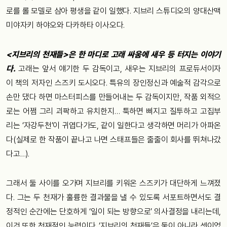
로를 롤 모델로 삼아 평생을 같이 일했다. 지브리 스튜디오의 양대산맥
미야자키 하야오와 다카하타 이사오다.
<지브리의 천재들>은 한 마디로 고래 싸움에 새우 등 터지는 이야기
다.
고래는 앞서 얘기한 두 감독이고, 새우는 지브리의 프로듀서이자
이 책의 저자인 스즈키 도시오다. 특유의 장인정신과 예술적 감각으로
손만 댔다 하면 마스터피스를 만들어내는 두 감독이지만, 작품 외적으
로는 어쩜 그리 괴팍하고 유치한지… 툭하면 삐지고 질투하고 고집부
리는 ‘자강두천’이 귀엽다가도, 같이 일한다고 생각하면 머리가 아파온
다(실제로 한 작품이 끝나고 나면 스태프들은 줄줄이 회사를 뛰쳐나갔
다고…).
그래서 둘 사이를 오가며 지브리를 키워온 스즈키가 대단하게 느껴졌
다. 그는 두 천재가 훌륭한 결과물을 낼 수 있도록 서포트하면서도 결
정적인 순간에는 단호하게 ‘일이 되는 방향으로’ 의사결정을 내리는데,
이것 또한 천재적인 능력이다. ‘지브리의 천재들’은 둘이 아니라 셋이었