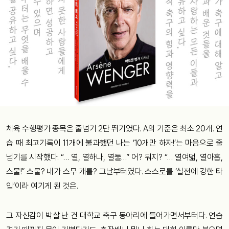
체육 수행평가 종목은 줄넘기 2단 뛰기였다. A의 기준은 최소 20개. 연
습 때 최고기록이 11개에 불과했던 나는 ‘10개만 하자!’는 마음으로 줄
넘기를 시작했다. “… 열, 열하나, 열둘…” 어? 뭐지? “… 열여덟, 열아홉,
스물!” 스물? 내가 스무 개를? 그날부터였다. 스스로를 ‘실전에 강한 타
입’이라 여기게 된 것은.
그 자신감이 박살 난 건 대학교 축구 동아리에 들어가면서부터다. 연습