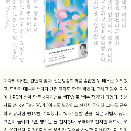
저자의 이력은 간단치 않다. 신문방송학과를 졸업한 뒤 배우로 데뷔했
고, 드라마 대본을 쓰다가 단편 영화도 한 편 찍었다. 그리고 펭수. 이슬
예나 PD와 함께 만든 <자이언트 펭TV>로 ‘펭수 작가’가 되었다. 추천
사를 쓴 <펭TV> PD가 “이토록 복잡하고 진지한 작가와 그토록 단순
하고 유쾌한 펭TV를 기획했다니!”라고 놀랄 만큼, 책은 가볍지 않다.
그런데 돌이켜보면, 펭수는 늘 진지했다. 무해하고 진지한 태도로, 우
릴 웃겨줬다. 이것이야말로 우리가 펭수를 사랑한 이유이자, 이 책이