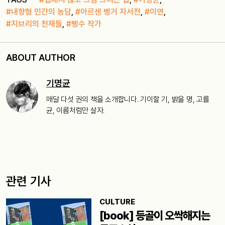
#내향형 인간의 농담
,
#아르센 벵거 자서전
,
#이연
,
#지브리의 천재들
,
#펭수 작가
ABOUT AUTHOR
기명균
매달 다섯 권의 책을 소개합니다. 기이할 기, 밝을 명, 고를
균, 이름처럼만 살자.
관련 기사
CULTURE
[book] 등골이 오싹해지는