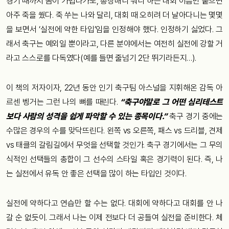
경기 때까지 몸이 가볍다가도, 총장배니 뭐니 하는 대회 이름만 붙으면
아주 죽을 쒔다. 죽 쑤는 나와 달리, 대회 때 오히려 더 날아다니는 몇몇
을 보면서 ‘실전에 약한 타입’임을 인정해야 했다. 인정하기 싫었다. 그
래서 축구는 예외일 뿐이라고, 다른 분야에서는 여전히 실전에 강할 거
라고 스스로를 다독였다(예를 들면 줄넘기 2단 뛰기라든지…).
이 책의 저자이자, 22년 동안 인기 축구팀 아스널을 지휘해온 감독 아
르센 벵거는 그런 나의 뼈를 때린다.
“축구야말로 그 어떤 심리테스트
보다 사람의 성격을 쉽게 파악할 수 있는 종목이다.”
축구 경기 중에는
수많은 경우의 수를 맞닥뜨린다. 왼쪽 vs 오른쪽, 패스 vs 드리블, 견제
vs 태클의 갈림길에서 무엇을 선택할 것인가. 축구 경기에서는 그 무의
식적인 선택들의 총합이 그 선수의 스타일 혹은 경기력이 된다. 즉, 나
는 실전에서 유독 안 좋은 선택을 많이 하는 타입인 것이다.
실전에 약하다고 연습만 할 수는 없다. 대회에 약하다고 대회를 안 나
갈 순 없듯이. 그래서 나는 이제 전보다 더 공들여 실전을 준비한다. 체