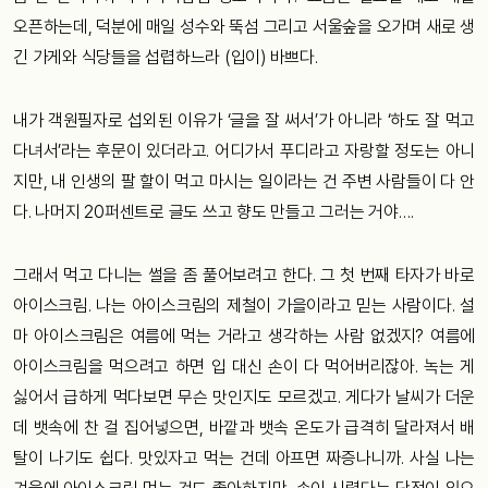
오픈하는데, 덕분에 매일 성수와 뚝섬 그리고 서울숲을 오가며 새로 생
긴 가게와 식당들을 섭렵하느라 (입이) 바쁘다.
내가 객원필자로 섭외된 이유가 ‘글을 잘 써서’가 아니라 ‘하도 잘 먹고
다녀서’라는 후문이 있더라고. 어디가서 푸디라고 자랑할 정도는 아니
지만, 내 인생의 팔 할이 먹고 마시는 일이라는 건 주변 사람들이 다 안
다. 나머지 20퍼센트로 글도 쓰고 향도 만들고 그러는 거야….
그래서 먹고 다니는 썰을 좀 풀어보려고 한다. 그 첫 번째 타자가 바로
아이스크림. 나는 아이스크림의 제철이 가을이라고 믿는 사람이다. 설
마 아이스크림은 여름에 먹는 거라고 생각하는 사람 없겠지? 여름에
아이스크림을 먹으려고 하면 입 대신 손이 다 먹어버리잖아. 녹는 게
싫어서 급하게 먹다보면 무슨 맛인지도 모르겠고. 게다가 날씨가 더운
데 뱃속에 찬 걸 집어넣으면, 바깥과 뱃속 온도가 급격히 달라져서 배
탈이 나기도 쉽다. 맛있자고 먹는 건데 아프면 짜증나니까. 사실 나는