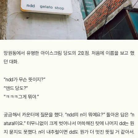
망원동에서 유명한 아이스크림 당도의 2호점. 처음에 이름을 보고 했
던 대화.
“ndd가 무슨 뜻이지?”
“앤드 당도?”
“ㅋㅋㅋ그게 뭐야.”
궁금해서 카운터에 질문을 했다. “ndd의 n이 뭐예요?” 돌아온 답은 “n
atural이요.” 터무니없이 크게 벗어나서 머쓱해진 탓에 나머지 dd는 뭔
지 묻지도 못했다. n이 내추럴이면 dd도 뭔가 더 멋진 뜻일 거 같아서.