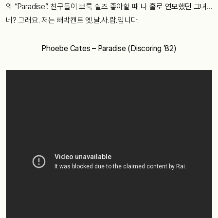
의 “Paradise”. 친구들이 브룩 쉴즈 좋아할 때 나 홀로 연모했던 그녀…
네? 그래요. 저는 빼박캔트 옛.날.사.람.입니다.
Phoebe Cates – Paradise (Discoring ’82)