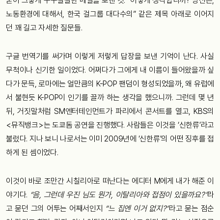
굳이 그렇게 구구절절한 메일을 보낸 것. “어떻게 생각합니까? 당신은,
노동환경에 대해서, 한국 걸그룹 대다수의” 같은 제목 아래로 이어지
던 꽤 길고 자세한 질문들.
구글 번역기를 써가며 이렇게 저렇게 답장을 보낸 기억이 난다. 사실
무척이나 신기한 일이었다. 어쩌다가 그에게 내 이름이 들어왔을까 싶
다가 문득, 로마에는 얼만큼의 K-POP 팬덤이 형성되었을까, 왜 유럽에
서 불현듯 K-POP이 인기를 끌까 하는 생각을 했으니까. 그런데 몇 년
뒤, 거짓말처럼 SM엔터테인먼트가 파리에서 콘서트를 열고, KBS의
<뮤직뱅크>는 도쿄돔 공연을 진행했다. 사람들은 이것을 ‘신한류’라고
불렀다. 지나 보니 나로서는 이미 2009년에 ‘신한류’의 어떤 징후를 접
하게 된 셈이었다.
이것이 바로 조만간 시칠리아로 떠난다는 에디터 M에게 내가 해준 이
야기다.
“음, 그런데 우진 님도 뭔가, 이탈리아와 접점이 있을까요?”
라
고 묻던 그의 어투는 어째서인지
“느 집엔 이거 없지?”
라고 묻는 점순