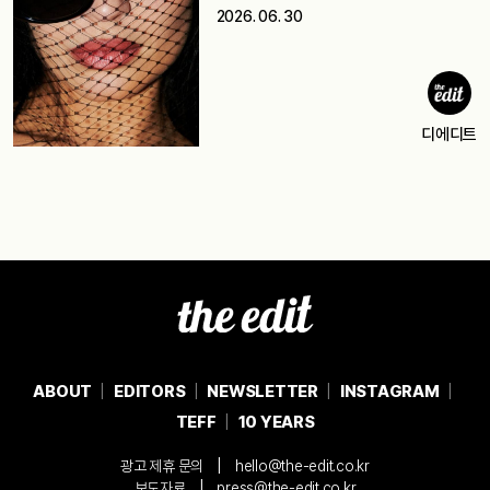
2026. 06. 30
디에디트
ABOUT
EDITORS
NEWSLETTER
INSTAGRAM
TEFF
10 YEARS
|
광고 제휴 문의
hello@the-edit.co.kr
|
보도자료
press@the-edit.co.kr