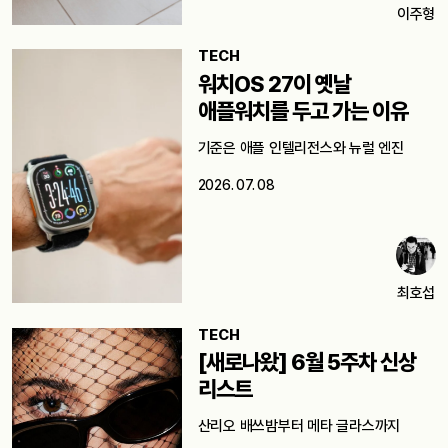
이주형
TECH
워치OS 27이 옛날
애플워치를 두고 가는 이유
기준은 애플 인텔리전스와 뉴럴 엔진
2026. 07. 08
최호섭
TECH
[새로나왔] 6월 5주차 신상
리스트
산리오 배쓰밤부터 메타 글라스까지