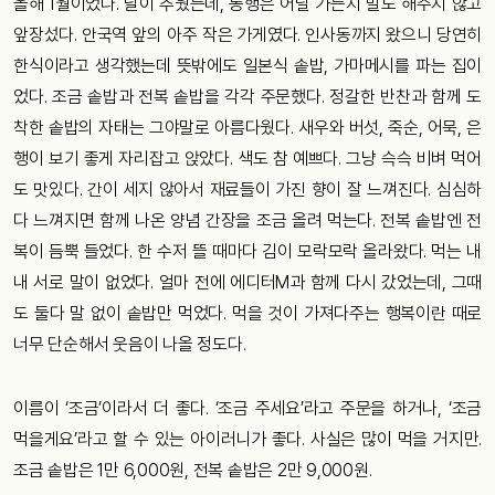
올해 1월이었다. 날이 추웠는데, 동행은 어딜 가는지 말도 해주지 않고
앞장섰다. 안국역 앞의 아주 작은 가게였다. 인사동까지 왔으니 당연히
한식이라고 생각했는데 뜻밖에도 일본식 솥밥, 가마메시를 파는 집이
었다. 조금 솥밥과 전복 솥밥을 각각 주문했다. 정갈한 반찬과 함께 도
착한 솥밥의 자태는 그야말로 아름다웠다. 새우와 버섯, 죽순, 어묵, 은
행이 보기 좋게 자리잡고 앉았다. 색도 참 예쁘다. 그냥 슥슥 비벼 먹어
도 맛있다. 간이 세지 않아서 재료들이 가진 향이 잘 느껴진다. 심심하
다 느껴지면 함께 나온 양념 간장을 조금 올려 먹는다. 전복 솥밥엔 전
복이 듬뿍 들었다. 한 수저 뜰 때마다 김이 모락모락 올라왔다. 먹는 내
내 서로 말이 없었다. 얼마 전에 에디터M과 함께 다시 갔었는데, 그때
도 둘다 말 없이 솥밥만 먹었다. 먹을 것이 가져다주는 행복이란 때로
너무 단순해서 웃음이 나올 정도다.
이름이 ‘조금’이라서 더 좋다. ‘조금 주세요’라고 주문을 하거나, ‘조금
먹을게요’라고 할 수 있는 아이러니가 좋다. 사실은 많이 먹을 거지만.
조금 솥밥은 1만 6,000원, 전복 솥밥은 2만 9,000원.