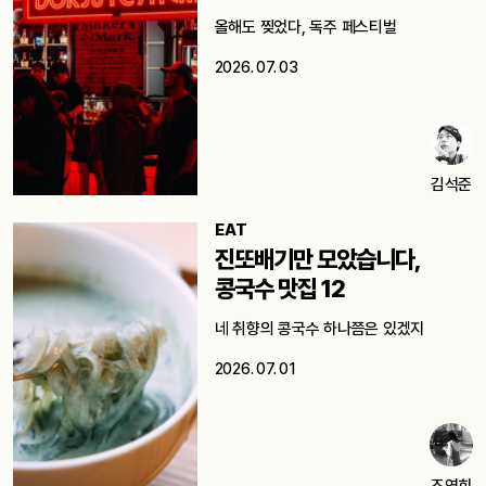
올해도 찢었다, 독주 페스티벌
2026. 07. 03
김석준
EAT
진또배기만 모았습니다,
콩국수 맛집 12
네 취향의 콩국수 하나쯤은 있겠지
2026. 07. 01