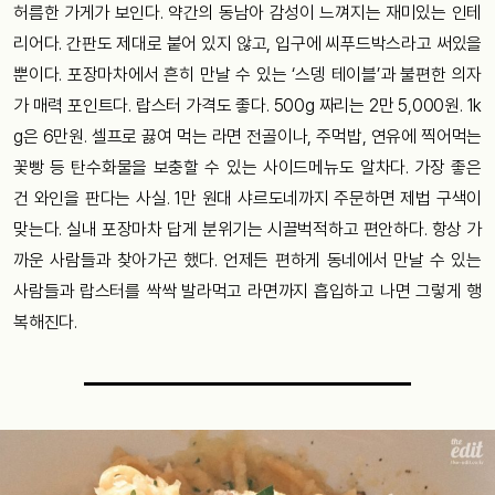
허름한 가게가 보인다. 약간의 동남아 감성이 느껴지는 재미있는 인테
리어다. 간판도 제대로 붙어 있지 않고, 입구에 씨푸드박스라고 써있을
뿐이다. 포장마차에서 흔히 만날 수 있는 ‘스뎅 테이블’과 불편한 의자
가 매력 포인트다. 랍스터 가격도 좋다. 500g 짜리는 2만 5,000원. 1k
g은 6만원. 셀프로 끓여 먹는 라면 전골이나, 주먹밥, 연유에 찍어먹는
꽃빵 등 탄수화물을 보충할 수 있는 사이드메뉴도 알차다. 가장 좋은
건 와인을 판다는 사실. 1만 원대 샤르도네까지 주문하면 제법 구색이
맞는다. 실내 포장마차 답게 분위기는 시끌벅적하고 편안하다. 항상 가
까운 사람들과 찾아가곤 했다. 언제든 편하게 동네에서 만날 수 있는
사람들과 랍스터를 싹싹 발라먹고 라면까지 흡입하고 나면 그렇게 행
복해진다.