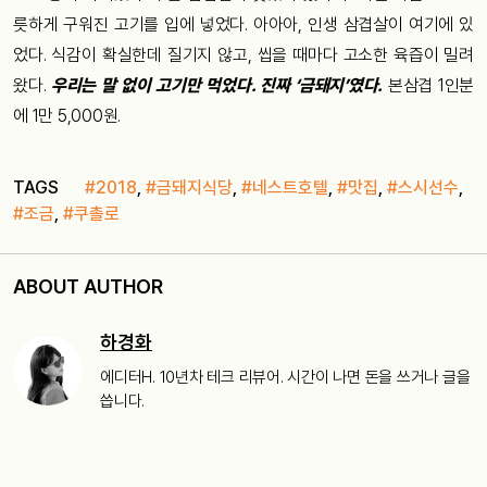
릇하게 구워진 고기를 입에 넣었다. 아아아, 인생 삼겹살이 여기에 있
었다. 식감이 확실한데 질기지 않고, 씹을 때마다 고소한 육즙이 밀려
왔다.
우리는 말 없이 고기만 먹었다. 진짜 ‘금돼지’였다.
본삼겹 1인분
에 1만 5,000원.
TAGS
#2018
,
#금돼지식당
,
#네스트호텔
,
#맛집
,
#스시선수
,
#조금
,
#쿠촐로
ABOUT AUTHOR
하경화
에디터H. 10년차 테크 리뷰어. 시간이 나면 돈을 쓰거나 글을
씁니다.