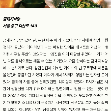
금돼지식당
서울 중구 다산로 149
금돼지식당을 갔던 날, 우린 아주 배가 고팠다. 밤 11시에야 촬영과 뒷
정리가 끝났다. 에디터M과 나는 확실한 단어로 배고픔을 외쳤다. 고!!!
기!!!! 사무실 주변의 맛있다는 고깃집은 이미 마감한 뒤였다. 고기가 아
닌 다른 음식으로는 채울 수 없는 허기였다. 요즘 핫하다는 금돼지식당
에 도전하기로 했다. 삼겹살집이 미쉐린 가이드의 빕 구르망에 이름을
올렸길래 궁금하던 차였다. 게다가 새벽 1시까지 영업하는 인자한 곳이
었다. 급하게 차를 몰아 달려갔건만, 웨이팅이 있었다. 11시가 넘은 시
간에 삼겹살을 먹기 위해 대기하는 행렬이라니. 믿을 수 없는 노릇이었
다. 30분 가까이 기다려 삼겹살을 만날 수 있었다. 두툼하고 질좋은 고
기가 황홀한 소리를 내며 구워지기 시작했다. 직원분의 고기 굽는 솜씨
도 보통이 아니었다. 우린 삼겹살이 맛있어 봤자지!! 하는 마음으로 노