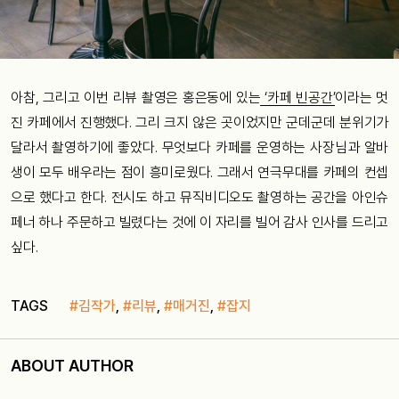
아참
,
그리고
이번
리뷰
촬영은
홍은동에
있는
‘
카페
빈공간
’
이라는
멋
진
카페에서
진행했다
.
그리
크지
않은
곳이었지만
군데군데
분위기가
달라서
촬영하기에
좋았다
.
무엇보다
카페를
운영하는
사장님과
알바
생이
모두
배우라는
점이
흥미로웠다
.
그래서
연극무대를
카페의
컨셉
으로
했다고
한다
.
전시도
하고
뮤직비디오도
촬영하는
공간을
아인슈
페너
하나
주문하고
빌렸다는
것에
이
자리를
빌어
감사
인사를
드리고
싶다
.
TAGS
#김작가
,
#리뷰
,
#매거진
,
#잡지
ABOUT AUTHOR