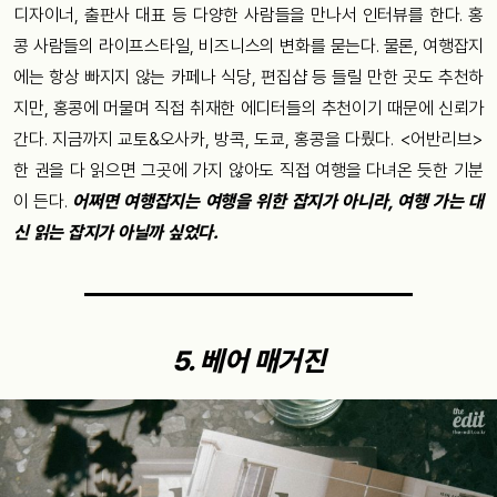
디자이너
,
출판사
대표
등
다양한
사람들을
만나서
인터뷰를
한다
.
홍
콩
사람들의
라이프스타일
,
비즈니스의
변화를
묻는다
.
물론
,
여행잡지
에는
항상
빠지지
않는
카페나
식당
,
편집샵
등
들릴
만한
곳도
추천하
지만
,
홍콩에
머물며
직접
취재한
에디터들의
추천이기
때문에
신뢰가
간다
.
지금까지
교토
&
오사카
,
방콕
,
도쿄
,
홍콩을
다뤘다
. <
어반리브
>
한
권을
다
읽으면
그곳에
가지
않아도 직접
여행을
다녀
온
듯한
기분
이
든다
.
어쩌면
여행잡지는
여행을
위한
잡지가
아니라
,
여행
가는
대
신
읽는
잡지가
아닐까
싶었다
.
5.
베어
매거진