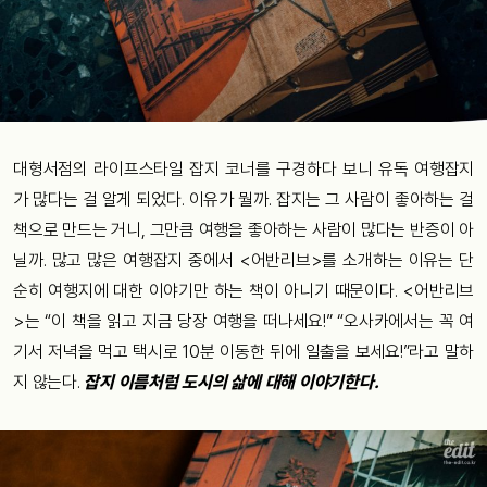
대형서점의
라이프스타일
잡지
코너를
구경하다
보니
유독
여행잡지
가
많다는
걸
알게
되었다
.
이유가
뭘까
.
잡지는
그
사람이
좋아하는
걸
책으로
만드는
거니
,
그만큼
여행을
좋아하는
사람이
많다는
반증
이
아
닐까
.
많고
많은
여행잡지
중에서
<
어반리브
>
를
소개하는
이유는
단
순히 여행지에 대한 이야기만
하는
책이
아니기
때문이다
. <
어반리브
>
는
“
이
책을
읽고
지금
당장
여행을
떠나세요
!” “
오사카에서는
꼭
여
기서
저녁을
먹고
택시로
10
분
이동한
뒤에
일출을
보세요
!”
라고
말하
지
않는다
.
잡지
이름처럼
도시의
삶에
대해
이야기한다
.