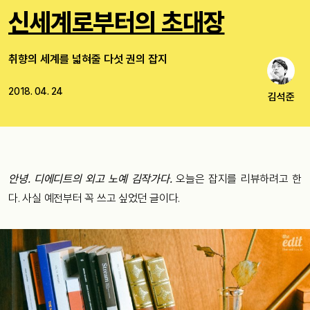
신세계로부터의 초대장
취향의 세계를 넓혀줄 다섯 권의 잡지
2018. 04. 24
김석준
안녕
.
디에디트의
외고
노예
김작가다
.
오늘은
잡지를
리뷰
하려고
한
다
.
사실
예전부터
꼭
쓰고
싶었던
글이다
.