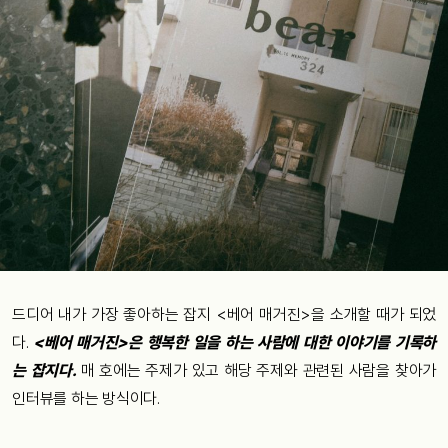
드디어
내가
가장
좋아하는
잡지
<
베어
매거진
>
을
소개할
때가
되었
다
.
<
베어
매거진
>
은
행복한
일을
하는
사람에
대한
이야기를
기록하
는
잡지다
.
매
호에는
주제가
있고
해당
주제와
관련된
사람을
찾아가
인터뷰를
하는
방식이다
.