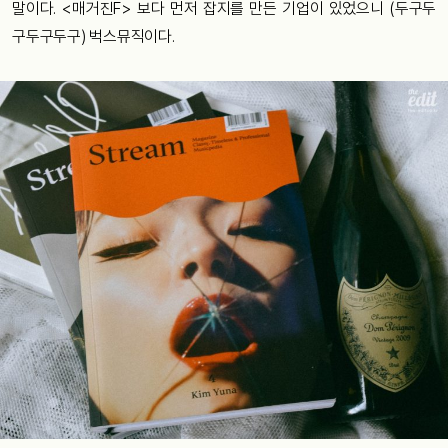
말이다
.
<
매거진
F>
보다
먼저
잡지를
만든
기업
이
있었으니
(
두구두
구두구두구
)
벅스뮤직이다
.