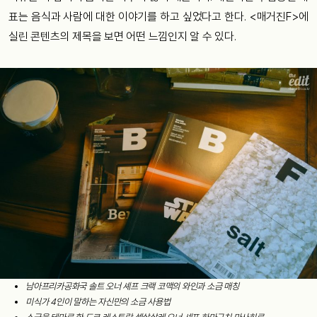
표는
음식과
사람에
대한
이야기를
하고
싶었다고
한다
. <
매거진
F>
에
실린
콘텐츠의
제목을
보면
어떤
느낌인지
알
수
있다
.
남아프리카공화국
솔트
오너
셰프
크랙
코맥의
와인과
소금
매칭
미식가
4
인이
말하는
자신만의
소금
사용법