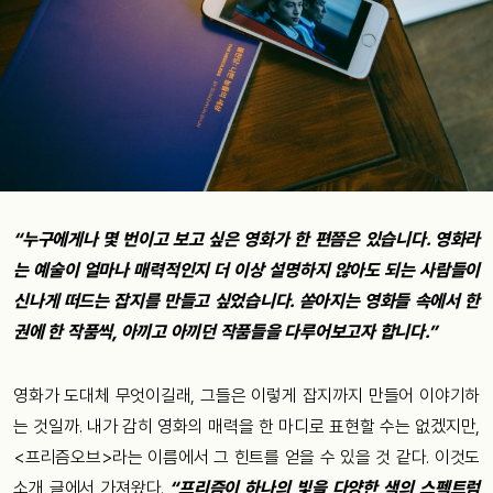
“
누구에게나
몇
번이고
보고
싶은
영화가
한
편쯤은
있습니다
.
영화라
는
예술이
얼마나
매력적인지
더
이상
설명하지
않아도
되는
사람들이
신나게
떠드는
잡지를
만들고
싶었습니다
.
쏟아지는
영화들
속에서
한
권에
한
작품씩
,
아끼고
아끼던
작품들을
다루어보고자
합니다
.”
영화가
도대체
무엇이길래
, 그들은
이렇게
잡지까지
만들어
이야기
하
는
것일까
. 내가
감히
영화의
매력을
한
마디로
표현할
수는
없겠지만
,
<
프리즘오브
>
라는
이름에서
그
힌트를
얻을
수
있을
것
같다
.
이것도
소개
글에서
가져왔다
.
“
프리즘이
하나의
빛을
다양한
색의
스펙트럼