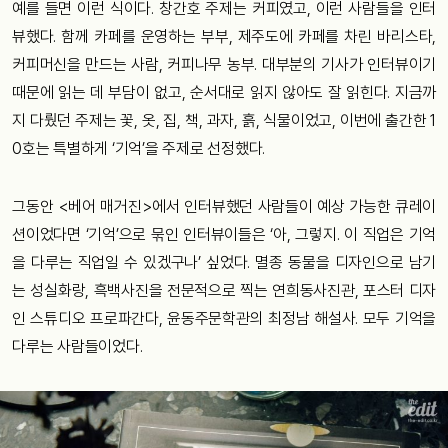
예를
들면
이런
식이다
.
창간호
주제는
커피였고
, 이런 사람들을 인터
뷰했다.
함께
카페를
운영하는
부부
,
제주도에
카페를
차린
바리스타
,
커피머신을
만드는
사람
,
커피나무
농부
.
대부분의
기사가
인터뷰이기
때문에
읽는
데
부담이
없고
,
순서대로
읽지
않아도
잘
읽힌다
.
지금까
지
다뤘던
주제는
꽃
,
옷
,
집
,
책
,
과자
,
흙
,
식물이었고
,
이번에
출간한
1
0
호는
특별하게
‘
기억
’
을
주제로
선정했다
.
그동안
<
베어
매거진
>
에서
인터뷰했던
사람들이
예상
가능한
큐레이
션이었다면
‘
기억
’
으로
묶인
인터뷰이들은
‘
아
,
그렇지
.
이
직업은
기억
을
다루는
직업일
수
있겠구나
’
싶었다
.
멸종
동물을
디자인으로
남기
는
성실화랑
,
흑백사진을
전문적으로
찍는
연희동사진관
,
포스터
디자
인
스튜디오
프로파간다
,
윤동주문학관의
최정남
해설사
.
모두
기억을
다루는
사람들이었다
.