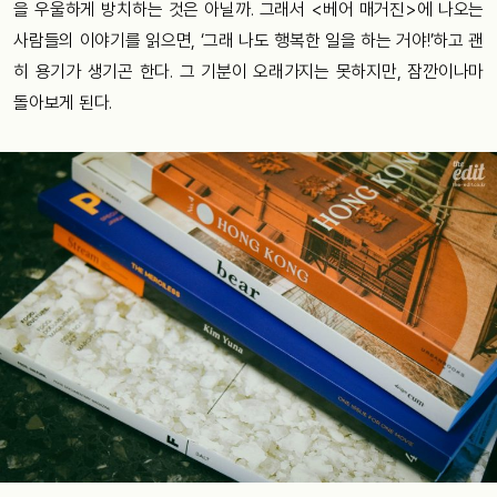
을 우울하게 방치하는 것은 아닐까.
그래서
<
베어
매거진
>
에
나오는
사람들의
이야기를
읽으면
, ‘
그래
나도
행복한
일을
하는
거야
!’
하고
괜
히
용기가
생기곤
한다
.
그
기분이
오래가지는
못하지만
,
잠깐이나마
돌아보게
된다
.