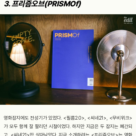
3.
프리즘오브
(PRISMOf)
영화잡지에도
전성기가
있었다
. <
필름
2.0>, <
씨네
21>, <
무비위크
>
가
모두
함께
잘
팔리던
시절이
었다
.
하지만
지금은
두
잡지는
폐간되
고
, <
씨네
21>
만
살아남았
다
.
지금
소개하려는
<
프리즘오브
>
는
영화