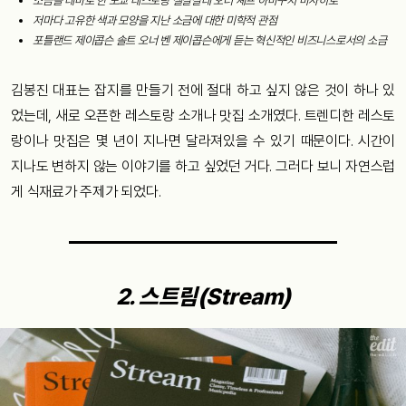
소금을
테마로
한
도쿄
레스토랑
셀살살레
오너
셰프
하마구치
마사히로
저마다
고유한
색과
모양을
지난
소금에
대한
미학적
관점
포틀랜드
제이콥슨
솔트
오너
벤
제이콥슨에게
듣는
혁신적인
비즈니스로서의
소금
김봉진
대표는
잡지를
만들기
전
에
절대
하고
싶지
않은
것이
하나
있
었는데
,
새로
오픈한
레스토랑
소개나
맛집
소개였다
.
트렌디한
레스토
랑이나
맛집은
몇
년이
지나면
달라져있을
수
있기
때문이다
.
시간이
지나도
변하지
않는
이야기를
하고
싶었던
거다
.
그러다
보니
자연스럽
게
식재료가
주제가
되었다
.
2.
스트림
(Stream)