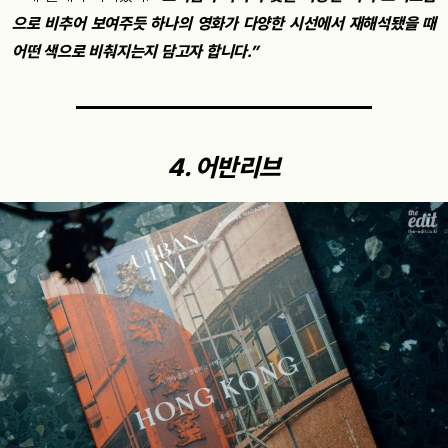
으로
비추어
보여주듯
하나의
영화가
다양한
시선에서
재해석됐을
때
어떤
색으로
비춰지는지
담고자
합니다
.”
4.
어반리브