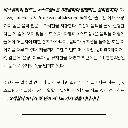
벅스뮤직이
만드는
<
스트림
>
은
3
개월마다
발행되는
음악잡지다
.
‘Cl
assy, Timeless & Professional Musicpedia’
라는
슬로건
아래
소장
가치
높은
음악
전문
백과사전을
지향한다
.
그런데
음악을
글로
설명한
다는
게
감이
오지
않을
수도
있다
.
다행히
<
스트림
>
은
음악을
어떻게
들어야
하는지에
대한
잡지가
아니며
,
음악과
뮤지션을
둘러싼
모든
이
야기를
다루고
있다
.
지금까지
그랜드 민트 페스티벌
,
윤미래
&
타이거
J
K,
김윤아
,
윤상
,
이루마
등
뮤지션을
다뤘고
최근에는
DJ,
힙합
&
알앤
비
등으로
주제의
폭을
넓히고 있다.
주간지는
일주일
안에
다
읽지
못하면
소장가치가
떨어지곤
하는데
, <
스트림
>
은
그렇지
않다
.
힙합과
알앤비의
역사를
심도 깊게
정리하는
데
,
3
개월이
아니라
몇 년이
지나도
가치
있을
이야기다.