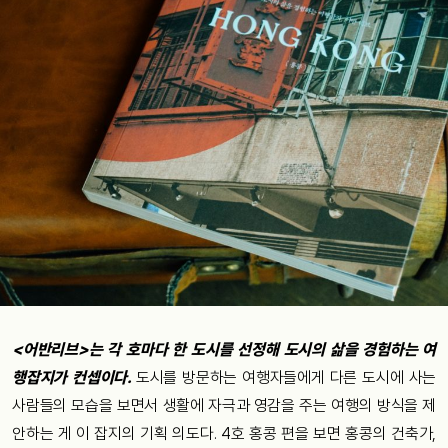
<
어반리브
>
는
각
호마다
한
도시를
선정해
도시의
삶을
경험하는
여
행잡지가
컨셉이다
.
도시를
방문하는
여행자들에게
다른
도시에
사는
사람들의
모습을
보면서
생활에
자극과
영감을
주는
여행의
방식을
제
안하는
게
이
잡지의
기획
의도다
. 4
호
홍콩
편을
보면
홍콩의
건축가
,