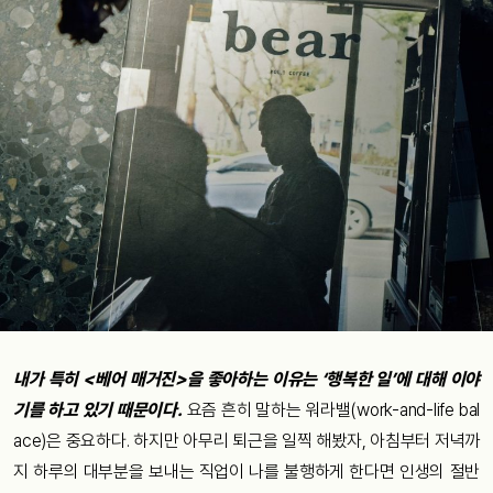
내가
특히
<
베어
매거진
>
을
좋아하는
이유는
‘
행복한
일
’
에
대해
이야
기를
하고
있기
때문이다
.
요즘 흔히 말하는
워라밸(work-and-life bal
ace)은
중요하다. 하지만
아무리
퇴근을
일찍
해봤자
,
아침부터
저녁까
지 하루의 대부분을 보내는 직업이 나를 불행하게 한다면 인생의 절반