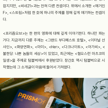
잡지지만
, <
씨네
21>
과는
전혀
다른
컨셉이
다
.
위에서
소개한
<
매거진
F>, <
스트림
>
처럼
한
호에
하나의
주제를
정해
깊게
얘
기하는
컨셉이
다
.
<
프리즘
오브
>
는
한
편의
영화에
대해
깊게
이야기한다
. 하나만 파는
거다.
지금까지 다룬
주제는
<
그랜드
부다페스트
호텔
>, <
이터널
선
샤인
>, <
화양연화
>, <
마미
>, <Her>, <
다크나이트
>, <
아가씨
>, <
불한당
:
나쁜
놈들의
세상
>
이
있었고
,
최근에는
<
혐오스런
마츠코의
일생
>
을
주제로
텀블벅에서
후원받았다
.
창간호
역시
텀블벅으로
시
작했는데
그
소개글
이
마음에
들어서
가져왔다
.