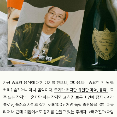
가장
중요한
음식에
대한
얘기를
했으니
,
그다음으로
중요한
건
뭘까
.
커피
?
술
?
아니
아니
.
음악이다
.
국가가
허락한
유일한
마약
,
음악
!
‘
요
즘
뜨는
잡지
’, ‘
나
혼자만
아는
잡지
’
라고
하면
보통
비연애 잡지
<
계간
홀로
>,
플러스 사이즈
잡지
<66100> 처럼
독립 출판물을
많이
떠올
리더라. 근데
기업에서도
잡지를
만들고
있는
추세다
. <
매거진
F>
처럼