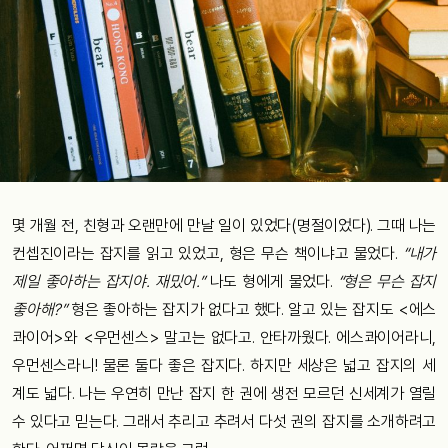
몇
개월
전
,
친
형과
오랜만에
만날
일이
있었다
(
명절이었다
).
그때
나는
컨셉진이라는
잡지를
읽고
있었고
,
형은
무슨 책이냐고
물었다
.
“
내가
제일
좋아하는
잡지야
.
재밌어
.”
나도
형에게
물었다
.
“
형은
무슨
잡지
좋아해
?”
형은
좋아하는
잡지가
없다고
했다
.
알고
있는
잡지도
<
에스
콰이어
>
와
<
우먼센스
>
말고는
없다고
.
안타까웠다
.
에스콰이어라니
,
우먼센스라니!
물론 둘다 좋은 잡지다. 하지만 세상은 넓고 잡지의 세
계도 넓다. 나는 우연히 만난 잡지 한 권에
생전
모르던
신세계가
열릴
수
있다고
믿는다
.
그래서
추리고
추려서
다섯
권의
잡지를
소개하려고