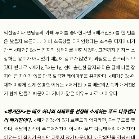
익선동이나
연남동의
카페
투어를
좋아한다면
<
매거진
B>
를
한
번쯤
은
봤을
지
모른다
.
네이버
초록창을
디자인했다는
조수용
디자이너가
만든
<
매거진
B>
는
잡지의
생태계를
변화시켰다.
그
전까지
잡지는
소
장하는
용도가
아니었기
때문에
광고가
많았고
,
과월호는
촌스러워
보
였다
.
반대로
<
매거진
B>
는
1
년
전에
출간한
잡지과
다음
달에
나올
잡
지에
큰
차이가
없을 만큼
깔끔한 레이아웃을 유지한다
. <
매거진
B>
에
대해
이렇게
길게
설명한
이유는
<
매거진
F>
를
배달의민족과
매거진
B
가
함께
만들기
때문이다
.
커버가
닮은
이유도 바로
그
이유
다
.
<
매거진
F>
는
매호
하나의
식재료를
선정해
소개하는
푸드
다큐멘터
리
매거진이다
.
<
매거진
B>
의
B
가
브랜드의
약자라면
, F
는
푸드를
뜻
한다
.
배달의민족이
푸드매거진이
아니라
‘
푸드
다큐멘터리
매거진
’
인
이유는
이
잡지가
음식만
다루지
않기
때문이다
.
배달의민족
김봉진
대