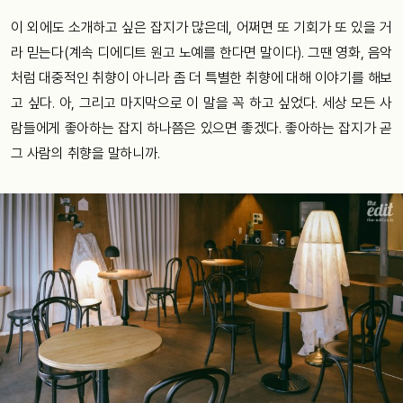
이
외에도
소개하고
싶은
잡지가
많은데
, 어쩌면
또
기회가
또
있을 거
라 믿는다(계속 디에디트 원고 노예를 한다면 말이다).
그땐
영화
,
음악
처럼
대중적인
취향이
아니라
좀
더
특별한
취향에
대해
이야기를
해보
고
싶다
.
아
,
그리고
마지막으로
이
말을
꼭
하고
싶었다
. 세상 모든 사
람들에게
좋아하는
잡지
하나쯤은
있으면
좋겠다
.
좋아하는
잡지가
곧
그
사람의
취향을
말하니까
.