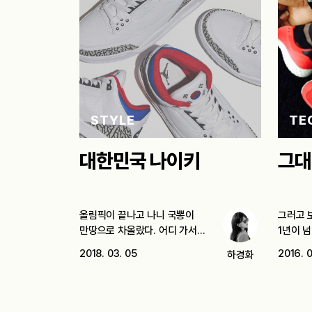
STYLE
TE
대한민국 나이키
그대
올림픽이 끝나고 나니 국뽕이
그러고 
만땅으로 차올랐다. 어디 가서
1년이 
“두유 노우…
물고…
2018. 03. 05
2016. 0
하경화