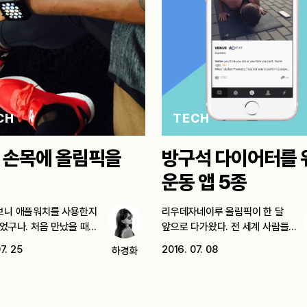
CH
TECH
 손목에 올림픽을
방구석 다이어터를 
운동 앱 5종
보니 애플워치를 사용한지
리우데자네이루 올림픽이 한 달
넘었구나. 처음 만났을 때의
앞으로 다가왔다. 전 세계 사람들이
스포츠에…
7. 25
2016. 07. 08
하경화