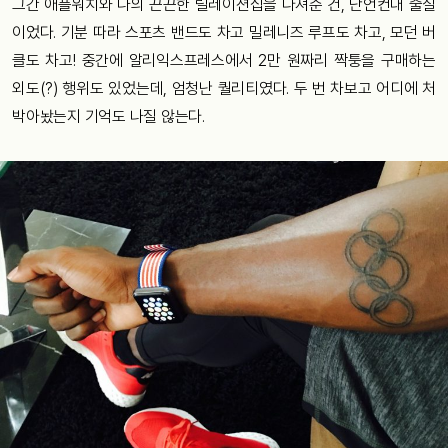
그간 애플워치와 나의 끈끈한 릴레이션십을 다져준 건, 단언컨대 줄질
이었다. 기분 따라 스포츠 밴드도 차고 밀레니즈 루프도 차고, 모던 버
클도 차고! 중간에 알리익스프레스에서 2만 원짜리 짝퉁을 구매하는
외도(?) 행위도 있었는데, 엄청난 퀄리티였다. 두 번 차보고 어디에 처
박아놨는지 기억도 나질 않는다.