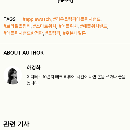
[캐나다]
TAGS
#applewatch
,
#리우올림픽애플워치밴드
,
#브라질올림픽
,
#스마트워치
,
#애플워치
,
#애플워치밴드
,
#애플워치밴드한정판
,
#올림픽
,
#우븐나일론
ABOUT AUTHOR
하경화
에디터H. 10년차 테크 리뷰어. 시간이 나면 돈을 쓰거나 글을
씁니다.
관련 기사