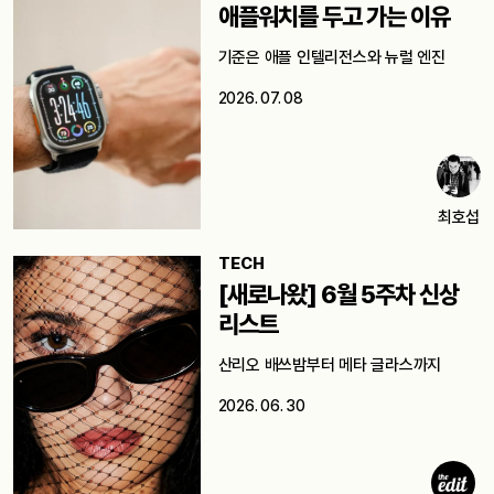
애플워치를 두고 가는 이유
기준은 애플 인텔리전스와 뉴럴 엔진
2026. 07. 08
최호섭
TECH
[새로나왔] 6월 5주차 신상
리스트
산리오 배쓰밤부터 메타 글라스까지
2026. 06. 30