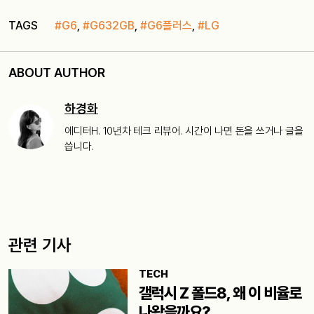
TAGS
#G6
,
#G632GB
,
#G6플러스
,
#LG
ABOUT AUTHOR
하경화
에디터H. 10년차 테크 리뷰어. 시간이 나면 돈을 쓰거나 글을
씁니다.
관련 기사
TECH
갤럭시 Z 폴드8, 왜 이 비율로
나왔을까요?