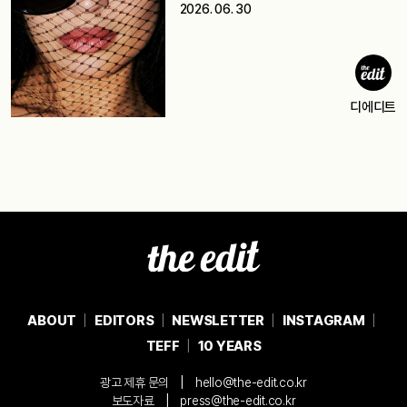
2026. 06. 30
디에디트
ABOUT
EDITORS
NEWSLETTER
INSTAGRAM
TEFF
10 YEARS
|
광고 제휴 문의
hello@the-edit.co.kr
|
보도자료
press@the-edit.co.kr