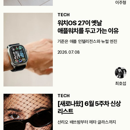
이주형
TECH
워치OS 27이 옛날
애플워치를 두고 가는 이유
기준은 애플 인텔리전스와 뉴럴 엔진
2026. 07. 08
최호섭
TECH
[새로나왔] 6월 5주차 신상
리스트
산리오 배쓰밤부터 메타 글라스까지