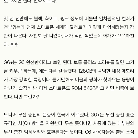
로 보시면 안다. 진짜 예쁘다.
몇 년 전만해도 블랙, 화이트, 핑크 정도에 머물던 일차원적인 컬러가
전부였는데 언제 스마트폰 세계의 팔레트가 이렇게 다양해졌는지 감
탄이 나온다. 사진도 잘 나왔다. 내가 직접 찍었는데 어깨가 으쓱해진
다. 후후.
G6+는 G6 완전판이라고 보면 된다. 보통 플러스 꼬리표를 달면 크기
를 키우곤 하는데, 얘는 다른 걸 늘렸다. 128GB의 넉넉한 내장 메모리
가 가장 강력한 특징이다. 듣기만해도 마음의 평화가 찾아오는 용량이
아닌가. 솔직히 난 이제 스마트폰도 ROM 64GB라고 하면 비좁아 보
인다. 나만 그런가?
드디어 무선 충전의 은총이 한국에 이르렀다. G6+는 무선 충전 표준
규격인 치(Qi) 방식을 지원한다. 무슨 뜻이냐면 시중에 있는 대부분의
무선 충전 액세서리와 호환된다는 뜻이다. G6 사용자들은 뿔날 소식