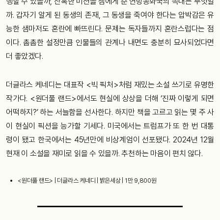
행할 수 있을까, 잔혹한 미션을 샘에게 준 연방공화국의 속내는 무엇일
까. 갑자기 알게 된 동생의 존재, 그 동생을 죽여야 한다는 압박감은 유
능한 샘마저도 혼란에 빠뜨린다. 문제는 독자들까지 혼란스럽다는 점
이다. 촘촘한 설정만큼 인물들의 관계나 내면도 충분히 묘사되었다면
더 좋았겠다.
더글라스 케네디는 대표작 <빅 픽처>처럼 재밌는 소설 쓰기로 유명한
작가다. <원더풀 랜드>에서도 현실에 상상을 더해 ‘진짜 이렇게 되면
어떡하지?’ 하는 서늘함을 선사한다. 하지만 책을 고르고 읽는 몇 주 사
이 현실이 픽션을 능가할 기세다. 미국에서는 트럼프가 또 한 번 대통
령이 됐고 한국에서는 45년만에 비상계엄이 선포됐다. 2024년 12월
현재 이 소설을 재미로 읽을 수 있을까. 추천하는 마음이 편치 않다.
<원더풀 랜드> | 더글라스 케네디 | 밝은세상 | 1만 9,800원