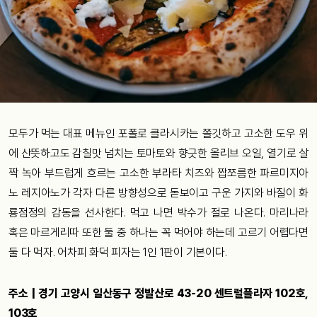
모두가 먹는 대표 메뉴인 포폴로 클라시카는 쫄깃하고 고소한 도우 위
에 산뜻하고도 감칠맛 넘치는 토마토와 향긋한 올리브 오일, 열기로 살
짝 녹아 부드럽게 흐르는 고소한 부라타 치즈와 짭쪼름한 파르미지아
노 레지아노가 각자 다른 방향성으로 돋보이고 구운 가지와 바질이 화
룡점정의 감동을 선사한다. 먹고 나면 박수가 절로 나온다. 마리나라
혹은 마르게리따 또한 둘 중 하나는 꼭 먹어야 하는데 고르기 어렵다면
둘 다 먹자. 어차피 화덕 피자는 1인 1판이 기본이다.
주소 | 경기 고양시 일산동구 정발산로 43-20 센트럴플라자 102호,
103호