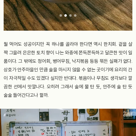
뭘 먹어도 성공이지만 꼭 하나를 골라야 한다면 역시 한치회. 겉을 살
짝 그을려 은은한 토치 향이 나는 와중에 쫀득쫀득하고 달큰한 맛이 일
품이다. 그 밖에도 청어회, 병어무침, 낙지볶음 등등 뭐든 실패가 없다.
상호가 안주마을인 만큼 술을 마시지 않을 수 없는 곳이기에 요리의 간
이 자극적일 수도 있겠다 싶지만 반대다. 볶음이나 무침도 생각보다 깔
끔한 선에서 맛깔나다. 오히려 그래서 술에 물 탄 듯, 안주에 술 탄 듯
술술 들어간다고나 할까.