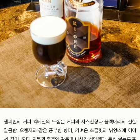
챔피언의 커피 칵테일의 느낌은 커피의 자스민향과 블랙베리의 진한
달콤함, 오렌지와 같은 풍부한 향미, 가벼운 초콜릿의 뉘앙스에 이어
서, 장미, 오디, 자몽과 후추와 같은 피니시가 선명했다. 특히 쌀누룩 프