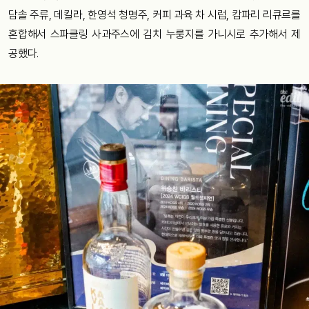
담솔 주류, 데킬라, 한영석 청명주, 커피 과육 차 시럽, 캄파리 리큐르를
혼합해서 스파클링 사과주스에 김치 누룽지를 가니시로 추가해서 제
공했다.