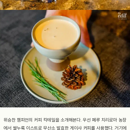
위승찬 챔피언의 커피 칵테일을 소개해본다. 우선 페루 치리로마 농장
에서 쌀누룩 이스트로 무산소 발효한 게이샤 커피를 사용했다. 거기에