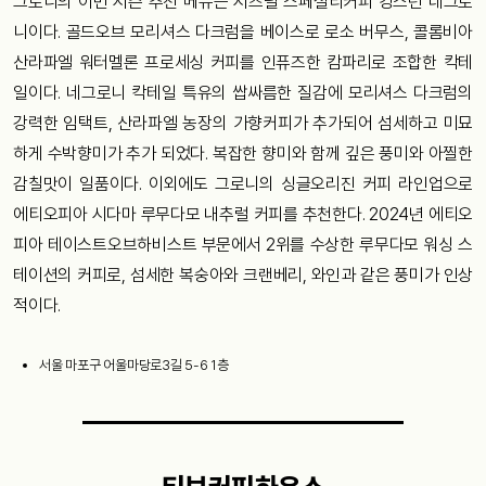
그로니의 이번 시즌 추천 메뉴는 시즈널 스페셜티커피 킹스턴 네그로
니이다. 골드오브 모리셔스 다크럼을 베이스로 로소 버무스, 콜롬비아
산라파엘 워터멜론 프로세싱 커피를 인퓨즈한 캄파리로 조합한 칵테
일이다. 네그로니 칵테일 특유의 쌉싸름한 질감에 모리셔스 다크럼의
강력한 임택트, 산라파엘 농장의 가향커피가 추가되어 섬세하고 미묘
하게 수박향미가 추가 되었다. 복잡한 향미와 함께 깊은 풍미와 아찔한
감칠맛이 일품이다. 이외에도 그로니의 싱글오리진 커피 라인업으로
에티오피아 시다마 루무다모 내추럴 커피를 추천한다. 2024년 에티오
피아 테이스트오브하비스트 부문에서 2위를 수상한 루무다모 워싱 스
테이션의 커피로, 섬세한 복숭아와 크랜베리, 와인과 같은 풍미가 인상
적이다.
서울 마포구 어울마당로3길 5-6 1층