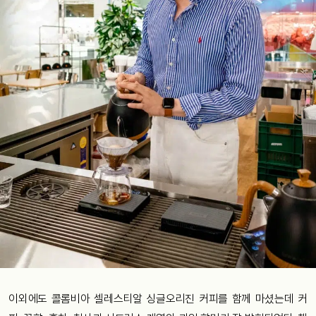
이외에도 콜롬비아 셀레스티알 싱글오리진 커피를 함께 마셨는데 커