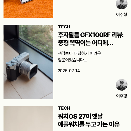
이주형
TECH
후지필름 GFX100RF 리뷰:
중형 똑딱이는 어디에
쓸까요?
생각보다 대답하기 어려운
질문이었습니다...
2026. 07. 14
이주형
TECH
워치OS 27이 옛날
애플워치를 두고 가는 이유