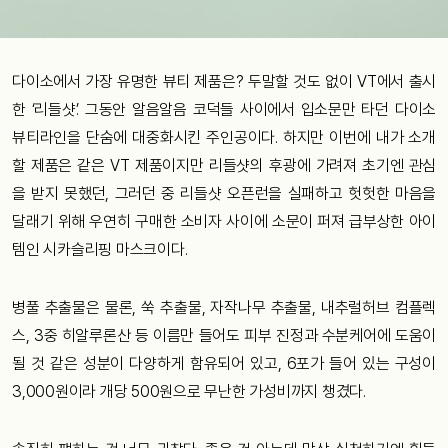
다이소에서 가장 유명한 뷰티 제품은? 두말할 것도 없이 VT에서 출시
한 ‘리들샷’. 그동안 알음알음 코덕들 사이에서 입소문만 타던 다이소
뷰티라인을 단숨에 대중화시킨 주인공이다. 하지만 이번에 내가 소개
할 제품은 같은 VT 제품이지만 리들샷의 후광에 가려져 초기엔 관심
을 받지 못했던, 그러던 중 리들샷 오픈런을 실패하고 헛헛한 마음을
달래기 위해 우연히 구매한 소비자 사이에 소문이 퍼져 급부상한 아이
템인 시카슬리핑 마스크이다.
병풀 추출물은 물론, 쑥 추출물, 자작나무 추출물, 내추럴허브 컴플렉
스, 3중 히알루론산 등 이름만 들어도 피부 진정과 수분케어에 도움이
될 것 같은 성분이 다양하게 함유되어 있고, 6포가 들어 있는 구성이
3,000원이라 개당 500원으로 무난한 가성비까지 챙겼다.