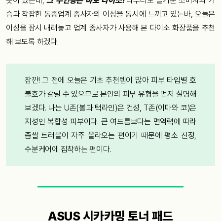
곳이 있는데,
그 주인공은 바로 다이소!
나부터도 즐거운 소비자의 가
슴과 착잡한 동종업계 종사자의 이성을 동시에 느끼고 있는바, 오늘은
이성을 잠시 내려놓고 업계 종사자가 사용해 본 다이소 화장품을 추천
해 보도록 하겠다.
잠깐! 그 전에 오늘은 기초 추천템이 많아 피부 타입별 호
불호가 갈릴 수 있으므로 본인의 피부 유형을 먼저 설명해
보겠다. 나는 U존(볼과 턱라인)은 건성, T존(이마와 코)은
지성인 복합성 피부이다. 큰 여드름보다는 면역력에 따라
좁쌀 트러블이 자주 올라오는 편이기 때문에 평소 진정,
수분케어에 집착하는 편이다.
ASUS 시카카밍 토너 패드