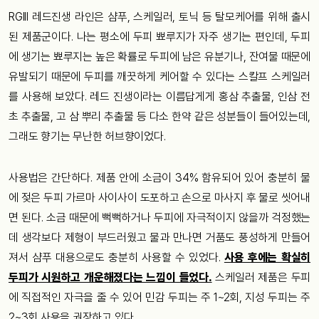
RGIII 레드진생 라인은 샴푸, 스케일러, 토닉 등 탈모케어를 위해 출시
된 제품군이다. 나는 평소에 두피 뾰루지가 자주 생기는 편인데, 두피
에 생기는 뾰루지는 높은 확률로 두피에 남은 유분기나, 잔여물 때문에
유발되기 때문에 두피를 깨끗하게 케어할 수 있다는 스칼프 스케일러
를 사용해 보았다. 레드 진생이라는 이름답게게 홍삼 추출물, 인삼 전
초 추출물, 고 삼 뿌리 추출물 등 다소 한약 같은 성분들이 들어있는데,
그래도 향기는 무난한 허브향이었다.
사용법은 간단하다. 제품 안에 소금이 34% 함유되어 있어 충분히 물
에 젖은 두피 가르마 사이사이 도포하고 손으로 마사지 후 물로 씻어내
면 된다. 소금 때문에 뻑뻑하거나 두피에 자극적이지 않을까 걱정했는
데 생각보다 제형이 부드러웠고 물과 만나면 거품도 풍성하게 만들어
져서 샴푸 대용으로도 충분히 사용할 수 있었다.
사용 후에는 확실히
두피가 시원하고 개운해졌다는 느낌이 들었다.
스케일러 제품은 두피
에 직접적인 자극을 줄 수 있어 민감 두피는 주 1~2회, 지성 두피는 주
2~3회 사용을 권장하고 있다.