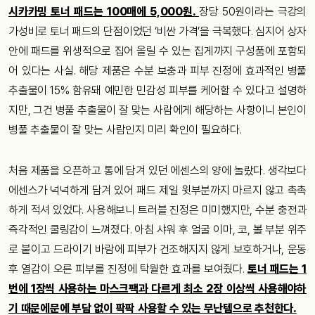
시카카밍 토너 패드는 100매에 5,000원.
장당 50원이라는 극강의
가성비로 토너 패드의 단점이었던 ‘비싼 가격’을 극복했다. 심지어 상자
안에 패드를 위생적으로 집어 올릴 수 있는 집게까지 구성품에 포함되
어 있다는 사실. 해당 제품은 수분 보충과 피부 진정에 효과적인 병풀
추출물이 15% 함유돼 예민한 민감성 피부를 케어할 수 있다고 설명하
지만, 그건 병풀 추출물이 잘 맞는 사람에게 해당하는 사항이니 본인이
병풀 추출물이 잘 맞는 사람인지 미리 확인이 필요하다.
처음 제품을 오픈하고 통에 담겨 있던 에센스의 양에 놀랐다. 생각보다
에센스가 넉넉하게 담겨 있어 패드 제일 윗부분까지 마르지 않고 촉촉
하게 적셔 있었다. 사용해보니 트러블 진정은 미미했지만, 수분 충전과
즉각적인 쿨링감이 느껴졌다. 아침 샤워 후 얼굴 이마, 코, 볼 부분 위주
로 붙이고 드라이기 바람에 피부가 건조해지지 않게 보호하거나, 운동
후 열감이 오른 피부를 진정에 탁월한 효과를 보여줬다.
토너 패드는 1
번에 1장씩 사용하는 마스크팩과 다르게 최소 2장 이상씩 사용해야하
기 때문에문에 부담 없이 팍팍 사용할 수 있는 무난템으로 추천한다.