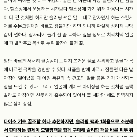
솔직히 팩하는 것 너무 귀찮다. 좋은 건 아는데 막상 실천하기엔 힘들
다. 헬스장에서 운동하는 시간보다 헬스장에 가기 위해 마음먹는 시간
이 더 긴 것처럼. 하지만 슬리핑 팩은 말 그대로 잠자면서 하는 스킨케
어로 수분크림처럼 바르고 잠들기만 하면 되니까 확실히 심리적 부담
감이 덜하다. 잠자리에 들기 전 좀 과하다 싶을 정도로 치덕치덕 얼굴
에 펴 발라주고 똑바로 누워 꿀잠에 들면 끝.
일단 바르면 서서히 쿨링감이 느껴져 뜨거운 물로 샤워하고 얼굴과 목
에 바르면 극락을 경험할 수 있다. 제품을 밤에 바르고 잠들면 다음 날
아침에 일어났을 때 아침 특유의 속 건조와 얼굴 붉은 기가 개선되는
점을 느낄 수 있다. 그리고 얼굴에 케이크 아이싱을 하는 것처럼 듬뿍
발라도 아침이면 산뜻하게 흡수되어 있어서 물 세안만 해도 찝찝하지
않은 점이 장점.
다이소 기초 꿀조합 하나 추천하자면, 슬리핑 팩과 1회용으로 소분해
서 판매하는 린제이 모델링팩을 함께 구매해 슬리핑 팩을 바른 피부 위